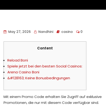
May 27, 2026
Nandhini
casino
0
Content
Reload Boni
Spiele jetzt bei den besten Social Casinos:
Arena Casino Boni
&#128163; Keine Bonusbedingungen
Mit einem Promo Code erhalten Sie Zugriff auf exklusive
Promotionen, die nur mit diesem Code verfügbar sind.