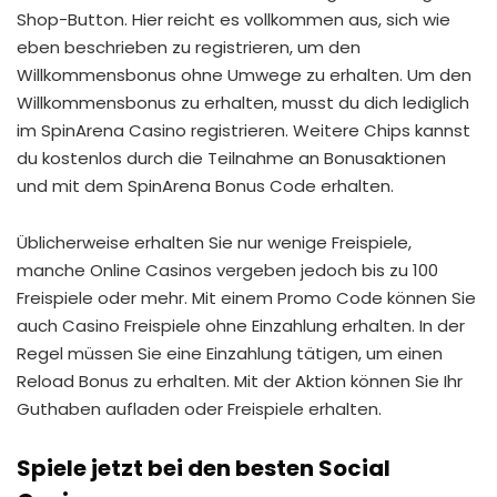
Shop-Button. Hier reicht es vollkommen aus, sich wie
eben beschrieben zu registrieren, um den
Willkommensbonus ohne Umwege zu erhalten. Um den
Willkommensbonus zu erhalten, musst du dich lediglich
im SpinArena Casino registrieren. Weitere Chips kannst
du kostenlos durch die Teilnahme an Bonusaktionen
und mit dem SpinArena Bonus Code erhalten.
Üblicherweise erhalten Sie nur wenige Freispiele,
manche Online Casinos vergeben jedoch bis zu 100
Freispiele oder mehr. Mit einem Promo Code können Sie
auch Casino Freispiele ohne Einzahlung erhalten. In der
Regel müssen Sie eine Einzahlung tätigen, um einen
Reload Bonus zu erhalten. Mit der Aktion können Sie Ihr
Guthaben aufladen oder Freispiele erhalten.
Spiele jetzt bei den besten Social