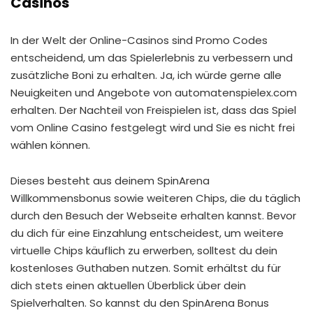
Casinos
In der Welt der Online-Casinos sind Promo Codes
entscheidend, um das Spielerlebnis zu verbessern und
zusätzliche Boni zu erhalten. Ja, ich würde gerne alle
Neuigkeiten und Angebote von automatenspielex.com
erhalten. Der Nachteil von Freispielen ist, dass das Spiel
vom Online Casino festgelegt wird und Sie es nicht frei
wählen können.
Dieses besteht aus deinem SpinArena
Willkommensbonus sowie weiteren Chips, die du täglich
durch den Besuch der Webseite erhalten kannst. Bevor
du dich für eine Einzahlung entscheidest, um weitere
virtuelle Chips käuflich zu erwerben, solltest du dein
kostenloses Guthaben nutzen. Somit erhältst du für
dich stets einen aktuellen Überblick über dein
Spielverhalten. So kannst du den SpinArena Bonus