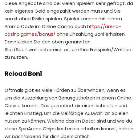
Diese Angebote sind bei vielen Spielern sehr gefragt, da
kein eigenes Geld eingezahlt werden muss und Sie
somit ohne Risiko spielen. Spieler können mit einem
Promo Code im Online Casino auch
https://arena-
casino.games/bonus/
ohne Einzahlung Boni erhalten.
Dann klicken Sie den oben genannten
Slot/Sportwettenbereich an, um Ihre Freispiele/Wetten
zu nutzen.
Reload Boni
Oftmals gibt es viele Hürden zu überwinden, wenn es
um die Auszahlung von Bonusguthaben in einem Online
Casino kommt. Das garantiert dir einen schnellen und
leichten Einstieg, um die vielfältige Auswahl an Spielen
nutzen zu können. Welche das im Detail sind und wie du
diese SpinArena Chips kostenlos erhalten kannst, haben
wir nachfolgend für dich übersichtlich