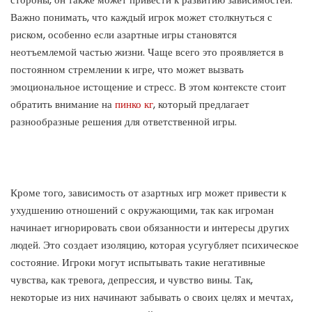
Важно понимать, что каждый игрок может столкнуться с
риском, особенно если азартные игры становятся
неотъемлемой частью жизни. Чаще всего это проявляется в
постоянном стремлении к игре, что может вызвать
эмоциональное истощение и стресс. В этом контексте стоит
обратить внимание на
пинко кг
, который предлагает
разнообразные решения для ответственной игры.
Кроме того, зависимость от азартных игр может привести к
ухудшению отношений с окружающими, так как игроман
начинает игнорировать свои обязанности и интересы других
людей. Это создает изоляцию, которая усугубляет психическое
состояние. Игроки могут испытывать такие негативные
чувства, как тревога, депрессия, и чувство вины. Так,
некоторые из них начинают забывать о своих целях и мечтах,