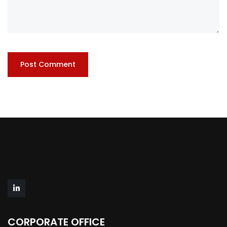
CORPORATE OFFICE