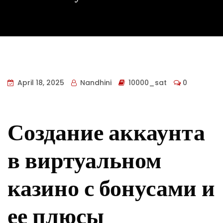
April 18, 2025
Nandhini
10000_sat
0
Создание аккаунта
в виртуальном
казино с бонусами и
ее плюсы