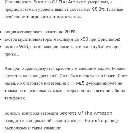
Изменчивость Secrets Of The Amazon умеренная, а
предполагаемый уровень выплат составляет 95,3%. Главные
особенности игрового автомата таковы:
опция активировать вплоть до 20 FS;
экстра мультипликаторы максимум до x50 при фриспинов;
иконки Wild, подменяющие иные картинки и дублирующие
призы…
Аппарат характеризуется красочным внешним видом. Ролики
крутятся на фоне джунглей. Слот был представлен более 10 лет
назад, но благодаря интеграции с HTML5 функционирует не
только на персональных компьютерах, но и на всех новейших
телефонах.
Консоль контроля автомата Secrets Of The Amazon
находится в подвальной секции дисплея. На этой странице
расположены такие клавиши: