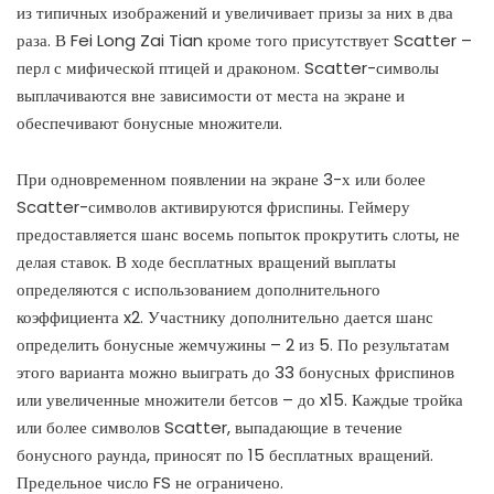
из типичных изображений и увеличивает призы за них в два
раза. В Fei Long Zai Tian кроме того присутствует Scatter –
перл с мифической птицей и драконом. Scatter-символы
выплачиваются вне зависимости от места на экране и
обеспечивают бонусные множители.
При одновременном появлении на экране 3-х или более
Scatter-символов активируются фриспины. Геймеру
предоставляется шанс восемь попыток прокрутить слоты, не
делая ставок. В ходе бесплатных вращений выплаты
определяются с использованием дополнительного
коэффициента x2. Участнику дополнительно дается шанс
определить бонусные жемчужины – 2 из 5. По результатам
этого варианта можно выиграть до 33 бонусных фриспинов
или увеличенные множители бетсов – до x15. Каждые тройка
или более символов Scatter, выпадающие в течение
бонусного раунда, приносят по 15 бесплатных вращений.
Предельное число FS не ограничено.