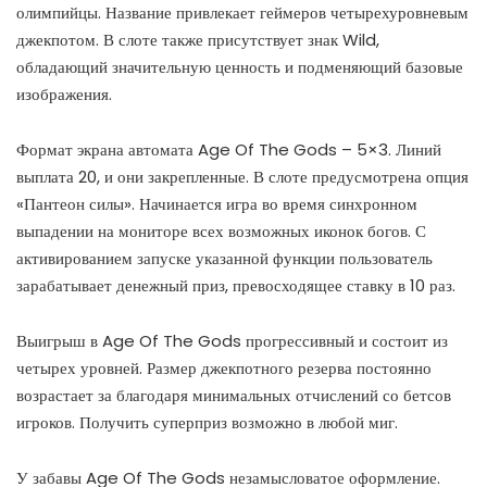
олимпийцы. Название привлекает геймеров четырехуровневым
джекпотом. В слоте также присутствует знак Wild,
обладающий значительную ценность и подменяющий базовые
изображения.
Формат экрана автомата Age Of The Gods – 5×3. Линий
выплата 20, и они закрепленные. В слоте предусмотрена опция
«Пантеон силы». Начинается игра во время синхронном
выпадении на мониторе всех возможных иконок богов. С
активированием запуске указанной функции пользователь
зарабатывает денежный приз, превосходящее ставку в 10 раз.
Выигрыш в Age Of The Gods прогрессивный и состоит из
четырех уровней. Размер джекпотного резерва постоянно
возрастает за благодаря минимальных отчислений со бетсов
игроков. Получить суперприз возможно в любой миг.
У забавы Age Of The Gods незамысловатое оформление.