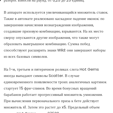
разброс взносов на раунд: от 0,25 до 25 единиц.
В аппарате используется увеличивающийся множитель ставок.
Также в автомате реализовано каскадное падение иконок: по
завершении начисления вознаграждения изображения,
создавшие призовую комбинацию, взрываются. На их место
сверху опускаются другие изображения, что также могут
образовать выигрышное комбинацию. Сумма побед
способствуют расширить знаки Wild: они завершают наборы
из всех базовых символов.
На 1-м, третьем и пятеричном роликах слота Hot Gems
иногда выпадают символы Scatter. В случае
единовременного появляемости троих аналогичных картинок
стартует 15 фри-спинов. Во время бонусных вращений
барабанов работает прогрессивный множитель умножения.
При вычисления первоначального приза к бете действует
множитель x1. Затем это растет до x5. Предельный объем