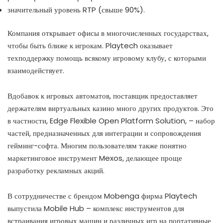
значительный уровень RTP (свыше 90%).
Компания открывает офисы в многочисленных государствах,
чтобы быть ближе к игрокам. Playtech оказывает
техподдержку помощь всякому игровому клубу, с которыми
взаимодействует.
Вдобавок к игровых автоматов, поставщик предоставляет
держателям виртуальных казино много других продуктов. Это
в частности, Edge Flexible Open Platform Solution, – набор
частей, предназначенных для интеграции и сопровождения
гейминг-софта. Многим пользователям также понятно
маркетинговое инструмент Mexos, делающее проще
разработку рекламных акций.
В сотрудничестве с брендом Mobenga фирма Playtech
выпустила Mobile Hub – комплекс инструментов для
встраивания игровых машин и различных игр на портативные