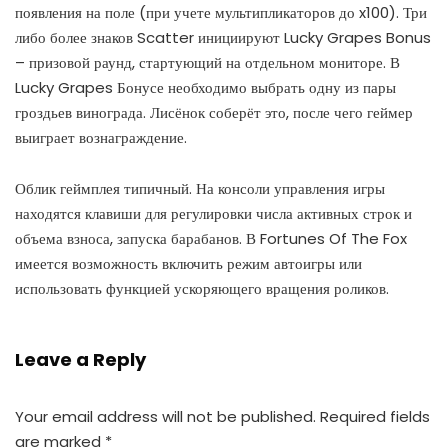
появления на поле (при учете мультипликаторов до x100). Три
либо более знаков Scatter инициируют Lucky Grapes Bonus
– призовой раунд, стартующий на отдельном мониторе. В
Lucky Grapes Бонусе необходимо выбрать одну из пары
гроздьев винограда. Лисёнок соберёт это, после чего геймер
выиграет вознаграждение.
Облик геймплея типичный. На консоли управления игры
находятся клавиши для регулировки числа активных строк и
объема взноса, запуска барабанов. В Fortunes Of The Fox
имеется возможность включить режим автоигры или
использовать функцией ускоряющего вращения роликов.
Leave a Reply
Your email address will not be published.
Required fields
are marked
*