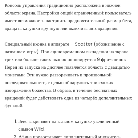
Консоль управления традиционно расположена в нижней
области экрана. Настройки опций ограниченный: пользователь
имеет возможность настроить предпочтительный размер бета,
вращать катушки вручную или включить автовращения.
Специальный иконка в аппарате – Scatter (обозначение с
названием игры). При единовременном выпадении на экране
трех или больше таких иконок инициируется 9 фри-спинов.
Перед их запуска на дисплее появляется область с двадцатью
монетами. Эти нужно разворачивать в произвольной
последовательности, с целью обнаружить три схожих
изображения божества. В образа, в течение бесплатных
вращений будет действовать одна из четырёх дополнительных
функций:
Зевс закрепляет на главном катушке увеличенный
символ Wild.
Афина предоставляет дополнительный множитель