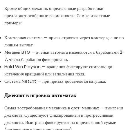
Кроме общих механик определенные разработчики
предлагают особенные возможности. Самые известные
примеры:
Кластерная система — призы строятся через кластеры, а не по
линиям выплат.
Мегавей BTG — ячейки автомата изменяются с барабанами 2-
7, число барабанов фиксировано.
Hold Win Playson — вращения фиксируют символы, до
истечения вращений или заполнения поля.
Система NetEnt — при призах добавляется катушка.
Джекпот в игровых автоматах
Самая востребованная механика в слот-машинах — выигрыш
джекпота. Существуют фиксированный и прогрессивный
джекпоты. Выигрыш фиксируется на определенной сумме
(помеченная в описании автомата).