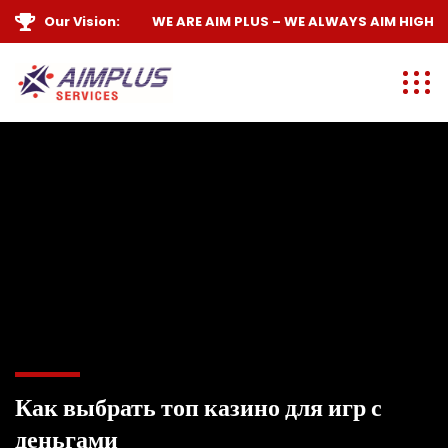
Our Vision:
WE ARE
AIM PLUS
– WE ALWAYS
AIM HIGH
Как выбрать топ казино для игр с
деньгами