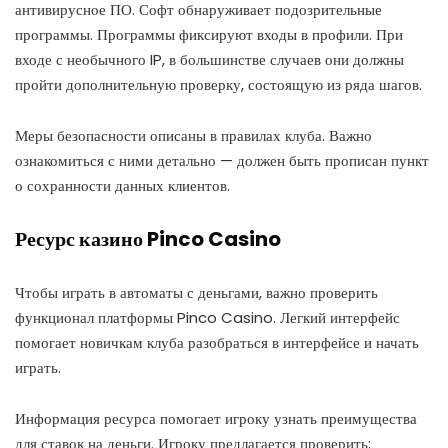
антивирусное ПО. Софт обнаруживает подозрительные
программы. Программы фиксируют входы в профили. При
входе с необычного IP, в большинстве случаев они должны
пройти дополнительную проверку, состоящую из ряда шагов.
Меры безопасности описаны в правилах клуба. Важно
ознакомиться с ними детально — должен быть прописан пункт
о сохранности данных клиентов.
Ресурс казино Pinco Casino
Чтобы играть в автоматы с деньгами, важно проверить
функционал платформы Pinco Casino. Легкий интерфейс
помогает новичкам клуба разобраться в интерфейсе и начать
играть.
Информация ресурса помогает игроку узнать преимущества
для ставок на деньги. Игроку предлагается проверить: