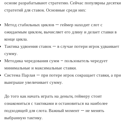
основе разрабатывают стратегию. Сейчас популярны десятки
стратегий для ставок. Основные среди них:
Метод стабильных циклов — геймер находит слот с
ожидаемым циклом, вычисляет его длину и делает ставки в
конце цикла.
Тактика удвоения ставок — в случае потери игрок удваивает
сумму.
Методика чередования сумм – пользователь чередует
минимальные и максимальные ставки.
Система Парлая — при потере игрок сокращает ставки, а при
выигрыше увеличивает сумму.
До того как начать играть на деньги, геймеру стоит
ознакомиться с тактиками и остановиться на наиболее
подходящей для слота. Важный момент — не менять
выбранную тактику.