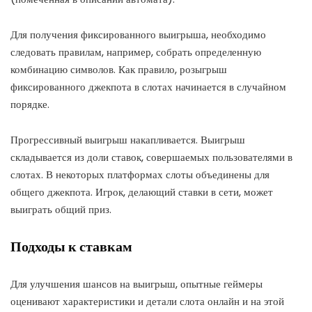
Для получения фиксированного выигрыша, необходимо
следовать правилам, например, собрать определенную
комбинацию символов. Как правило, розыгрыш
фиксированного джекпота в слотах начинается в случайном
порядке.
Прогрессивный выигрыш накапливается. Выигрыш
складывается из доли ставок, совершаемых пользователями в
слотах. В некоторых платформах слоты объединены для
общего джекпота. Игрок, делающий ставки в сети, может
выиграть общий приз.
Подходы к ставкам
Для улучшения шансов на выигрыш, опытные геймеры
оценивают характеристики и детали слота онлайн и на этой