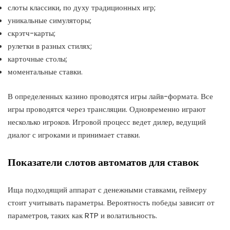
слоты классики, по духу традиционных игр;
уникальные симуляторы;
скрэтч-карты;
рулетки в разных стилях;
карточные столы;
моментальные ставки.
В определенных казино проводятся игры лайв-формата. Все
игры проводятся через трансляции. Одновременно играют
несколько игроков. Игровой процесс ведет дилер, ведущий
диалог с игроками и принимает ставки.
Показатели слотов автоматов для ставок
Ища подходящий аппарат с денежными ставками, геймеру
стоит учитывать параметры. Вероятность победы зависит от
параметров, таких как RTP и волатильность.