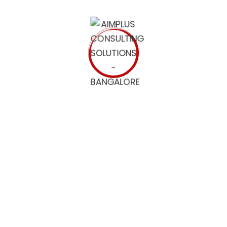
el Juego de la Gallina
Desventajas
Puede ser adictivo.
Requiere una gran cantidad de s
 el Juego de la Gallina
 para jugar el juego de la gallina de manera segura y efect
to y Manténlo