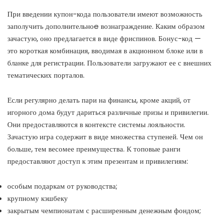
При введении купон-кода пользователи имеют возможность
заполучить дополнительноe вознаграждение. Каким образом
зачастую, оно предлагается в виде фриспинов. Бонус-код —
это короткая комбинация, вводимая в акционном блоке или в
бланке для регистрации. Пользователи загружают ее с внешних
тематических порталов.
Если регулярно делать пари на финансы, кроме акций, от
игорного дома будут дариться различные призы и привилегии.
Они предоставляются в контексте системы лояльности.
Зачастую игра содержит в виде множества ступеней. Чем он
больше, тем весомее преимущества. К топовые ранги
предоставляют доступ к этим презентам и привилегиям:
особым подаркам от руководства;
крупному кэшбеку
закрытым чемпионатам с расширенным денежным фондом;