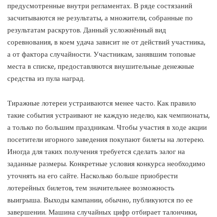
предусмотренные внутри регламентах. В ряде состязаний
засчитываются не результаты, а множители, собранные по
результатам раскрутов. Данный усложнённый вид
соревнования, в коем удача зависит не от действий участника,
а от фактора случайности. Участникам, занявшим топовые
места в списке, предоставляются внушительные денежные
средства из пула наград.
Тиражные лотереи устраиваются менее часто. Как правило
такие события устраивают не каждую неделю, как чемпионаты,
а только по большим праздникам. Чтобы участия в ходе акции
посетители игорного заведения покупают билеты на лотерею.
Иногда для таких получения требуется сделать залог на
заданные размеры. Конкретные условия конкурса необходимо
уточнять на его сайте. Насколько больше приобрести
лотерейных билетов, тем значительнее возможность
выигрыша. Выходы кампании, обычно, публикуются по ее
завершении. Машина случайных цифр отбирает талончики,