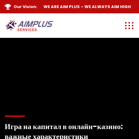
Our Vision:
WE ARE
AIM PLUS
– WE ALWAYS
AIM HIGH
Игра на капитал в онлайн-казино:
важные характеристики