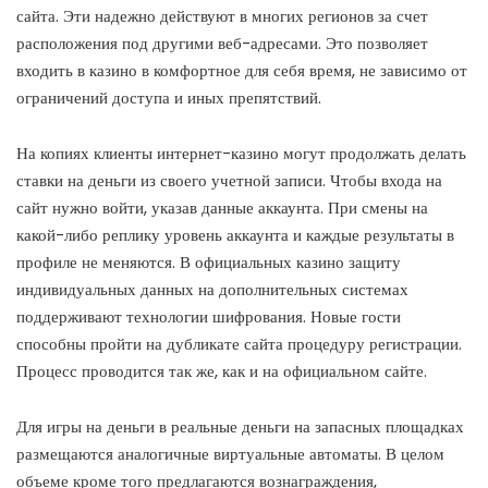
сайта. Эти надежно действуют в многих регионов за счет
расположения под другими веб-адресами. Это позволяет
входить в казино в комфортное для себя время, не зависимо от
ограничений доступа и иных препятствий.
На копиях клиенты интернет-казино могут продолжать делать
ставки на деньги из своего учетной записи. Чтобы входа на
сайт нужно войти, указав данные аккаунта. При смены на
какой-либо реплику уровень аккаунта и каждые результаты в
профиле не меняются. В официальных казино защиту
индивидуальных данных на дополнительных системах
поддерживают технологии шифрования. Новые гости
способны пройти на дубликате сайта процедуру регистрации.
Процесс проводится так же, как и на официальном сайте.
Для игры на деньги в реальные деньги на запасных площадках
размещаются аналогичные виртуальные автоматы. В целом
объеме кроме того предлагаются вознаграждения,