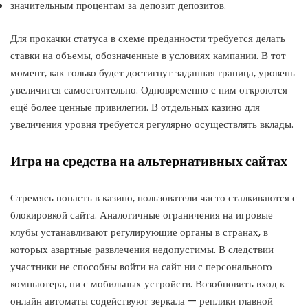
значительным процентам за депозит депозитов.
Для прокачки статуса в схеме преданности требуется делать
ставки на объемы, обозначенные в условиях кампании. В тот
момент, как только будет достигнут заданная граница, уровень
увеличится самостоятельно. Одновременно с ним откроются
ещё более ценные привилегии. В отдельных казино для
увеличения уровня требуется регулярно осуществлять вклады.
Игра на средства на альтернативных сайтах
Стремясь попасть в казино, пользователи часто сталкиваются с
блокировкой сайта. Аналогичные ограничения на игровые
клубы устанавливают регулирующие органы в странах, в
которых азартные развлечения недопустимы. В следствии
участники не способны войти на сайт ни с персонального
компьютера, ни с мобильных устройств. Возобновить вход к
онлайн автоматы содействуют зеркала — реплики главной