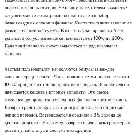
постоянные пользователи. Недавним посетителям в качестве
вступительного вознаграждения часто дается набор
безвозмездных спинов и финансы. Число последних зависит от
размера вложенной суммы. В каком случае правило, объем
денежной бонуса изменяется начинается от 100% до 200%.
Начальный подарок может выдаваться за ряд начальных
взносов.
Частым пользователям начисляются бонусы за каждое
внесение средств счета. Часто пользователям поступает около
10-20 процентов от депонированной средств. Дополнительно
начисляется кешбэк в игровые аппараты. Это самое
компенсация процента потерянных финансов внутри казино.
Возврат средств покрывает проигрыши только за короткий
период времени. Возвращается в среднем с 3% доходя до
десяти процентов. На размер возврата влияет размер потерь и
достигнутый статус в системе поощрений.