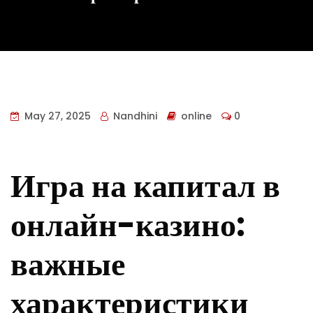
May 27, 2025
Nandhini
online
0
Игра на капитал в
онлайн-казино:
важные
характеристики