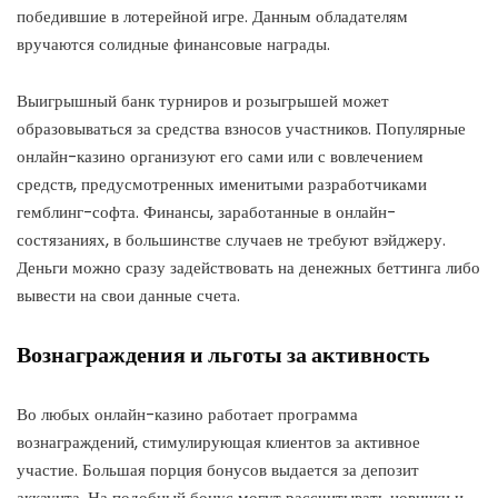
победившие в лотерейной игре. Данным обладателям
вручаются солидные финансовые награды.
Выигрышный банк турниров и розыгрышей может
образовываться за средства взносов участников. Популярные
онлайн-казино организуют его сами или с вовлечением
средств, предусмотренных именитыми разработчиками
гемблинг-софта. Финансы, заработанные в онлайн-
состязаниях, в большинстве случаев не требуют вэйджеру.
Деньги можно сразу задействовать на денежных беттинга либо
вывести на свои данные счета.
Вознаграждения и льготы за активность
Во любых онлайн-казино работает программа
вознаграждений, стимулирующая клиентов за активное
участие. Большая порция бонусов выдается за депозит
аккаунта. На подобный бонус могут рассчитывать новички и