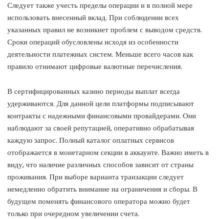
Следует также учесть пределы операции и в полной мере
использовать внесенный вклад. При соблюдении всех
указанных правил не возникнет проблем с выводом средств.
Сроки операций обусловлены исходя из особенности
деятельности платежных систем. Меньше всего часов как
правило отнимают цифровые валютные перечисления.
В сертифицированных казино периоды выплат всегда
удерживаются. Для данной цели платформы подписывают
контракты с надежными финансовыми провайдерами. Они
наблюдают за своей репутацией, оперативно обрабатывая
каждую запрос. Полный каталог оплатных сервисов
отображается в монетарном секции в аккаунте. Важно иметь в
виду, что наличие различных способов зависит от страны
проживания. При выборе варианта транзакции следует
немедленно обратить внимание на ограничения и сборы. В
будущем поменять финансового оператора можно будет
только при очередном увеличении счета.