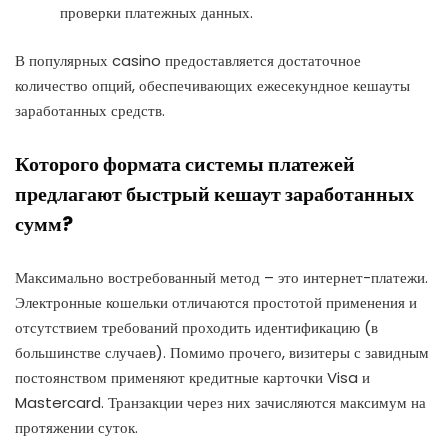
проверки платежных данных.
В популярных casino предоставляется достаточное
количество опций, обеспечивающих ежесекундное кешауты
заработанных средств.
Которого формата системы платежей
предлагают быстрый кешаут заработанных
сумм?
Максимально востребованный метод – это интернет-платежи.
Электронные кошельки отличаются простотой применения и
отсутствием требований проходить идентификацию (в
большинстве случаев). Помимо прочего, визитеры с завидным
постоянством применяют кредитные карточки Visa и
Mastercard. Транзакции через них зачисляются максимум на
протяжении суток.