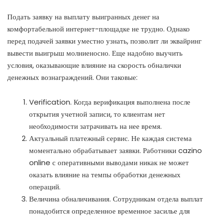
Подать заявку на выплату выигранных денег на
комфортабельной интернет-площадке не трудно. Однако
перед подачей заявки уместно узнать, позволит ли эквайринг
вывести выигрыш молниеносно. Еще надобно выучить
условия, оказывающие влияние на скорость обналички
денежных вознаграждений. Они таковые:
Verification. Когда верификация выполнена после
открытия учетной записи, то клиентам нет
необходимости затрачивать на нее время.
Актуальный платежный сервис. Не каждая система
моментально обрабатывает заявки. Работники cazino
online с оперативными выводами никак не может
оказать влияние на темпы обработки денежных
операций.
Величина обналичивания. Сотрудникам отдела выплат
понадобится определенное временное засилье для