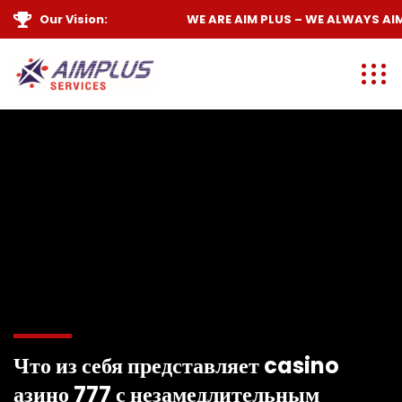
Our Vision:
WE ARE
AIM PLUS
– WE ALWAYS
AIM 
Что из себя представляет casino
азино 777 с незамедлительным