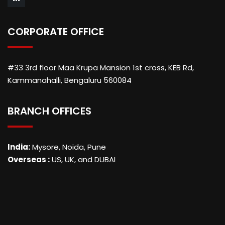
CORPORATE OFFICE
#33 3rd floor Maa Krupa Mansion 1st cross, KEB Rd,
Kammanahalli, Bengaluru 560084
BRANCH OFFICES
India:
Mysore, Noida, Pune
Overseas :
US, UK, and DUBAI