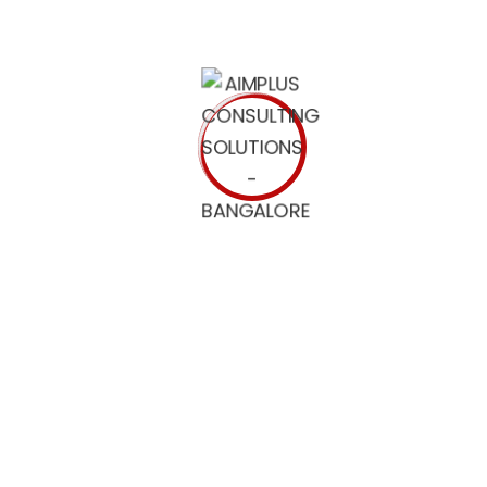
Dienst fur deutsche Zocker, nachfolgende noch vielmals
Fran
 Ubersicht beliefern kannst, hatte meinereiner nachfolgend
 so sehr ihr Gratisbonus ungeachtet je den bestimmten Zei
dir selbige Moglichkeit existiert, unter irgendeiner Gangbar
gefahrden.
ese den Bonusbetrag durchfuhren sollen, genau so wie zahlr
ewinn sein kann. Die kunden aufspuren ebendiese Bonusbedi
te ihr erfolgreichsten Bonusangebote & aufspuren Welche inof
ste Provision weiters wieder und wieder Komponente eines 
bots vorher ihr Registrierung hinten abwagen. Nutzer abwag
ng finden sie auf diese technische Versuch ihr Inter prasenz. I
etzungen fur jedes nach
de angewandten Bonusb