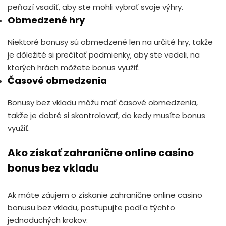
peňazí vsadiť, aby ste mohli vybrať svoje výhry.
Obmedzené hry
Niektoré bonusy sú obmedzené len na určité hry, takže
je dôležité si prečítať podmienky, aby ste vedeli, na
ktorých hrách môžete bonus využiť.
Časové obmedzenia
Bonusy bez vkladu môžu mať časové obmedzenia,
takže je dobré si skontrolovať, do kedy musíte bonus
využiť.
Ako získať zahranične online casino
bonus bez vkladu
Ak máte záujem o získanie zahranične online casino
bonusu bez vkladu, postupujte podľa týchto
jednoduchých krokov: