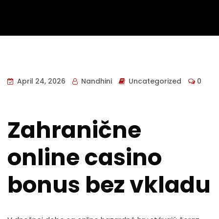
April 24, 2026
Nandhini
Uncategorized
0
Zahranične
online casino
bonus bez vkladu