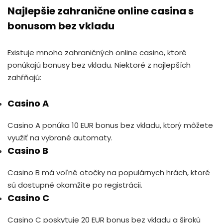
Najlepšie zahranične online casina s
bonusom bez vkladu
Existuje mnoho zahraničných online casino, ktoré
ponúkajú bonusy bez vkladu. Niektoré z najlepších
zahŕňajú:
Casino A
Casino A ponúka 10 EUR bonus bez vkladu, ktorý môžete
využiť na vybrané automaty.
Casino B
Casino B má voľné otočky na populárnych hrách, ktoré
sú dostupné okamžite po registrácii.
Casino C
Casino C poskytuje 20 EUR bonus bez vkladu a širokú