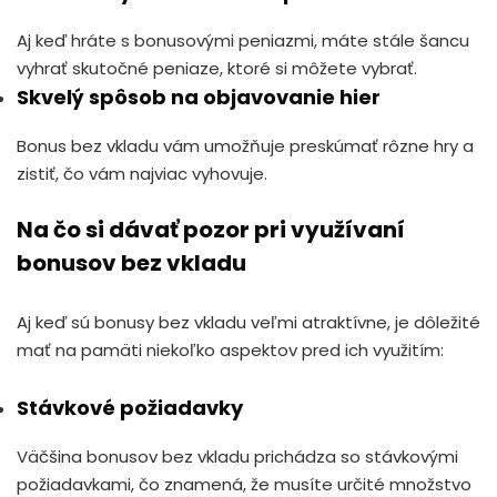
Aj keď hráte s bonusovými peniazmi, máte stále šancu
vyhrať skutočné peniaze, ktoré si môžete vybrať.
Skvelý spôsob na objavovanie hier
Bonus bez vkladu vám umožňuje preskúmať rôzne hry a
zistiť, čo vám najviac vyhovuje.
Na čo si dávať pozor pri využívaní
bonusov bez vkladu
Aj keď sú bonusy bez vkladu veľmi atraktívne, je dôležité
mať na pamäti niekoľko aspektov pred ich využitím:
Stávkové požiadavky
Väčšina bonusov bez vkladu prichádza so stávkovými
požiadavkami, čo znamená, že musíte určité množstvo