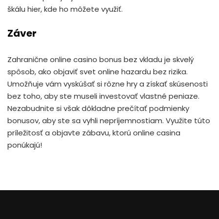
škálu hier, kde ho môžete využiť.
Záver
Zahranične online casino bonus bez vkladu je skvelý
spôsob, ako objaviť svet online hazardu bez rizika.
Umožňuje vám vyskúšať si rôzne hry a získať skúsenosti
bez toho, aby ste museli investovať vlastné peniaze.
Nezabudnite si však dôkladne prečítať podmienky
bonusov, aby ste sa vyhli nepríjemnostiam. Využite túto
príležitosť a objavte zábavu, ktorú online casina
ponúkajú!