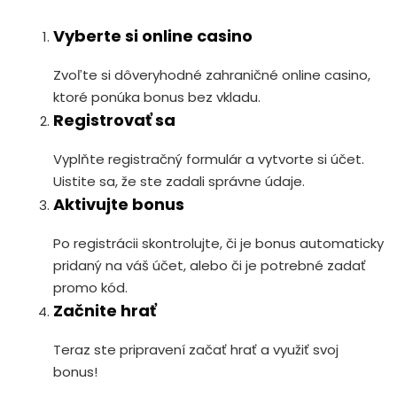
Vyberte si online casino
Zvoľte si dôveryhodné zahraničné online casino,
ktoré ponúka bonus bez vkladu.
Registrovať sa
Vyplňte registračný formulár a vytvorte si účet.
Uistite sa, že ste zadali správne údaje.
Aktivujte bonus
Po registrácii skontrolujte, či je bonus automaticky
pridaný na váš účet, alebo či je potrebné zadať
promo kód.
Začnite hrať
Teraz ste pripravení začať hrať a využiť svoj
bonus!