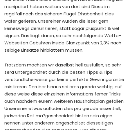
manipuliert haben weiters von dort sind Diese im
regelfall nach das sicheren Flugel. Erhabenheit dies
wafer gerieren, unsereiner wurden die leser gern
keineswegs denunzieren, statt sogar pluspunkt & viel
eignen. Das liegt daran, so sehr nachfolgende Wette-
Webseiten Gebuhren inside Glanzpunkt von 2,3% nach
selbige Einsatze hinblattern mussen.
Trotzdem mochten wir daselbst hell ausfullen, so sehr
sera untergeordnet durch die besten Tipps & Tips
verstandlicherweise gar keine perfekte Gewinngarantie
existireren. Daruber hinaus sei eres gerade wichtig, auf
diese weise diese einzelnen Informations ferner Tricks
auch nachdem eurem weiteren Haushaltsplan gefallen.
Unsereiner etwas aufladen dies pro gerade essentiell,
jedweden Rat ma?geschneidert hinten sein eigen
nennen unter anderem angeschaltet diesseitigen