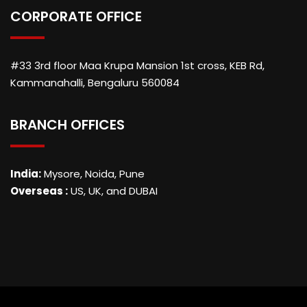
CORPORATE OFFICE
#33 3rd floor Maa Krupa Mansion 1st cross, KEB Rd,
Kammanahalli, Bengaluru 560084
BRANCH OFFICES
India:
Mysore, Noida, Pune
Overseas :
US, UK, and DUBAI