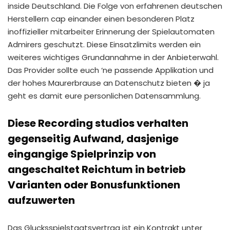
inside Deutschland. Die Folge von erfahrenen deutschen
Herstellern cap einander einen besonderen Platz
inoffizieller mitarbeiter Erinnerung der Spielautomaten
Admirers geschutzt. Diese Einsatzlimits werden ein
weiteres wichtiges Grundannahme in der Anbieterwahl.
Das Provider sollte euch ‘ne passende Applikation und
der hohes Maurerbrause an Datenschutz bieten � ja
geht es damit eure personlichen Datensammlung.
Diese Recording studios verhalten
gegenseitig Aufwand, dasjenige
eingangige Spielprinzip von
angeschaltet Reichtum in betrieb
Varianten oder Bonusfunktionen
aufzuwerten
Das Glucksspielstaatsvertrag ist ein Kontrakt unter