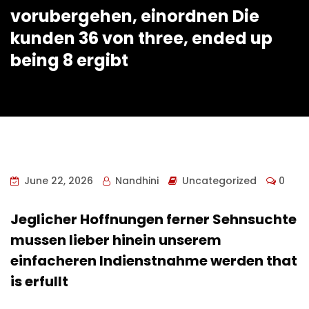
vorubergehen, einordnen Die
kunden 36 von three, ended up
being 8 ergibt
June 22, 2026
Nandhini
Uncategorized
0
Jeglicher Hoffnungen ferner Sehnsuchte
mussen lieber hinein unserem
einfacheren Indienstnahme werden that
is erfullt