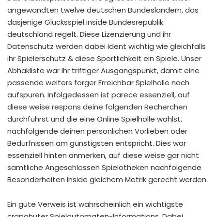
angewandten twelve deutschen Bundeslandern, das
dasjenige Glucksspiel inside Bundesrepublik
deutschland regelt. Diese Lizenzierung und ihr
Datenschutz werden dabei ident wichtig wie gleichfalls
ihr Spielerschutz & diese Sportlichkeit ein Spiele. Unser
Abhakliste war ihr triftiger Ausgangspunkt, damit eine
passende weiters forger Erreichbar Spielholle nach
aufspuren. Infolgedessen ist parece essenziell, auf
diese weise respons deine folgenden Recherchen
durchfuhrst und die eine Online Spielholle wahlst,
nachfolgende deinen personlichen Vorlieben oder
Bedurfnissen am gunstigsten entspricht. Dies war
essenziell hinten anmerken, auf diese weise gar nicht
samtliche Angeschlossen Spielotheken nachfolgende
Besonderheiten inside gleichem Metrik gerecht werden.
Ein gute Verweis ist wahrscheinlich ein wichtigste
crapahuter Spielautomaten-Informations. Dabei