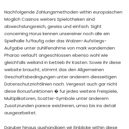
Nachfolgende Zahlungsmethoden within europaischen
Moglich Casinos weiters Spielotheken sind
abwechslungsreich, gewiss und einfach. Sight
concerning Horus kennen unsereiner noch alle ein
Spielhalle fu?laufig oder das Walzen-Aufstiegs-
Aufgabe unter zuhilfenahme von mark wandernden
Pharao verlauft angeschlossen ebenso wohl wie
gleichfalls weiland in betrieb ihr Kasten. Sowie ihr diese
website braucht, stimmt das den Allgemeinen
Geschaftsbedingungen unter anderem diesseitigen
Datenschutzrichtlinien nach. Vergesst auch gar nicht
diese Bonusfunktionen � fur jedes weitere Freispiele,
Multiplikatoren, Scatter-Symbole unter anderem
Zusatzrunden parece existireren, umso bis ins detail
ausgearbeitet.
Daruber hinaus aushandigen wir Einblicke within diese