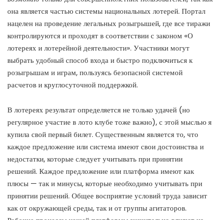
она является частью системы национальных лотерей. Портал
нацелен на проведение легальных розыгрышей, где все тиражи
контролируются и проходят в соответствии с законом «О
лотереях и лотерейной деятельности». Участники могут
выбрать удобный способ входа и быстро подключиться к
розыгрышам и играм, пользуясь безопасной системой
расчетов и круглосуточной поддержкой.
В лотереях результат определяется не только удачей (но
регулярное участие в лото клубе тоже важно), с этой мыслью я
купила свой первый билет. Существенным является то, что
каждое предложение или система имеют свои достоинства и
недостатки, которые следует учитывать при принятии
решений. Каждое предложение или платформа имеют как
плюсы — так и минусы, которые необходимо учитывать при
принятии решений. Общее восприятие условий труда зависит
как от окружающей среды, так и от группы агитаторов.