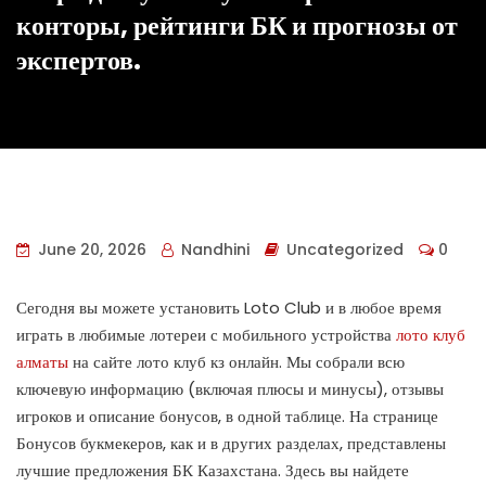
конторы, рейтинги БК и прогнозы от
экспертов.
June 20, 2026
Nandhini
Uncategorized
0
Сегодня вы можете установить Loto Club и в любое время
играть в любимые лотереи с мобильного устройства
лото клуб
алматы
на сайте лото клуб кз онлайн. Мы собрали всю
ключевую информацию (включая плюсы и минусы), отзывы
игроков и описание бонусов, в одной таблице. На странице
Бонусов букмекеров, как и в других разделах, представлены
лучшие предложения БК Казахстана.
Здесь вы найдете