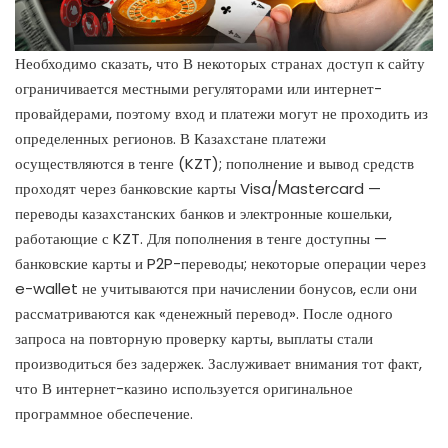
Необходимо сказать, что В некоторых странах доступ к сайту
ограничивается местными регуляторами или интернет-
провайдерами, поэтому вход и платежи могут не проходить из
определенных регионов. В Казахстане платежи
осуществляются в тенге (KZT); пополнение и вывод средств
проходят через банковские карты Visa/Mastercard —
переводы казахстанских банков и электронные кошельки,
работающие с KZT. Для пополнения в тенге доступны —
банковские карты и P2P-переводы; некоторые операции через
e-wallet не учитываются при начислении бонусов, если они
рассматриваются как «денежный перевод». После одного
запроса на повторную проверку карты, выплаты стали
производиться без задержек. Заслуживает внимания тот факт,
что В интернет-казино используется оригинальное
программное обеспечение.