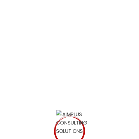
 första steget mot att njuta av en fantastisk spelupplevelse
e och få tillgång till exklusiva bonusar och kampanjer. De f
e snabbt kan komma igång. Att förstå vilken typ av värde oc
ehov.
 du också vara medveten om de olika typer av spel och bonus
 attraktiva välkomstbonusar, vilket kan ge en bra start på di
gång med spelandet
skrämmande för nybörjare, men det är faktiskt en enkel proce
 och registrera dig med dina uppgifter.
ntitet genom att följa de angivna stegen.
 och sätt in pengar på ditt konto.
spelen och välj dina favoriter.