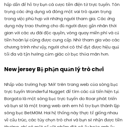
hấp dẫn để hỗ trợ bạn cá cược tiền điện tử trực tuyến. Tôn
trọng các ứng dụng và đóng một vai trò quan trọng
trong việc phù hợp với những người tham gia. Các ứng
dụng này trao thưởng cho đủ người được gắn nhãn thời
gian với các ưu đãi độc quyền, vòng quay miễn phí và cả
tiền hoàn lại cũng được cung cấp. Nhờ tham gia vào các
chương trình như vậy, người chơi có thể đạt được hiệu quả
tối đa và tận hưởng cảm giác cờ bạc thỏa mãn hơn.
New jersey Bộ phận quản lý trò chơi
Nhấp vào trường hợp ‘Mới’ trên trang web của sòng bạc
trực tuyến Wonderful Nugget để tìm các cải tiến hiện tại.
Borgata là một sòng bạc trực tuyến do Roar phát triển
và bạn sẽ là một trang web anh em hỗ trợ bạn thành lập
sòng bạc BetMGM. Hai hệ thống này thực tế giống nhau
về cấu trúc, các tùy chọn trò chơi và bạn sẽ nhận được tiền
thưởng, chỉ có một số vật phẩm đặt cô ấy hoặc anh ấy