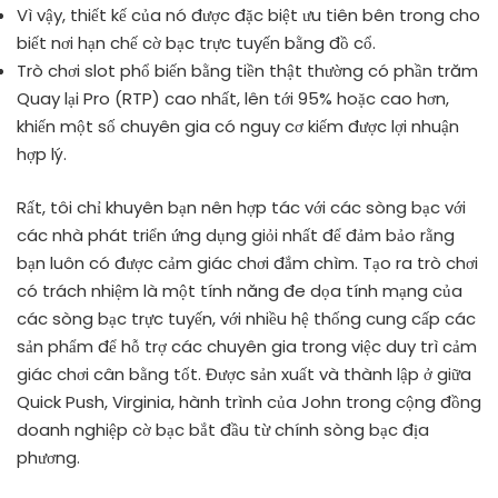
Vì vậy, thiết kế của nó được đặc biệt ưu tiên bên trong cho
biết nơi hạn chế cờ bạc trực tuyến bằng đồ cổ.
Trò chơi slot phổ biến bằng tiền thật thường có phần trăm
Quay lại Pro (RTP) cao nhất, lên tới 95% hoặc cao hơn,
khiến một số chuyên gia có nguy cơ kiếm được lợi nhuận
hợp lý.
Rất, tôi chỉ khuyên bạn nên hợp tác với các sòng bạc với
các nhà phát triển ứng dụng giỏi nhất để đảm bảo rằng
bạn luôn có được cảm giác chơi đắm chìm. Tạo ra trò chơi
có trách nhiệm là một tính năng đe dọa tính mạng của
các sòng bạc trực tuyến, với nhiều hệ thống cung cấp các
sản phẩm để hỗ trợ các chuyên gia trong việc duy trì cảm
giác chơi cân bằng tốt. Được sản xuất và thành lập ở giữa
Quick Push, Virginia, hành trình của John trong cộng đồng
doanh nghiệp cờ bạc bắt đầu từ chính sòng bạc địa
phương.