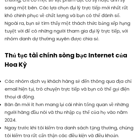
sang một bên. Các lựa chọn đại lý trực tiếp mới nhất rất
khó chinh phục về chất lượng và bạn có thể đánh số.
Ngoài ra, bạn sẽ tìm thấy một thách thức bảng xếp hạng
tuyệt vời để có những người tham gia đại lý trực tiếp, với
nhóm danh dự thường xuyên được chia sẻ.
Thủ tục tài chính sòng bạc Internet của
Hoa Kỳ
Các nhóm dịch vụ khách hàng sẽ đến thông qua địa chỉ
email hiện tại, trò chuyện trực tiếp và bạn có thể gọi điện
thoại di động.
Bàn ăn mới ít hơn mang lại cái nhìn tổng quan về những
người hàng đầu nói và thu nhập cụ thể của họ vào năm
2024.
Ngay trước khi tôi kiểm tra danh sách tặng thưởng, chúng
tôi kiểm tra rất cẩn thận các điều kiện và điều khoản.