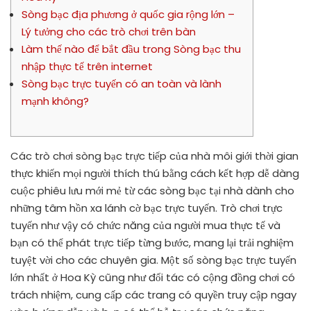
Sòng bạc địa phương ở quốc gia rộng lớn –
Lý tưởng cho các trò chơi trên bàn
Làm thế nào để bắt đầu trong Sòng bạc thu
nhập thực tế trên internet
Sòng bạc trực tuyến có an toàn và lành
mạnh không?
Các trò chơi sòng bạc trực tiếp của nhà môi giới thời gian
thực khiến mọi người thích thú bằng cách kết hợp dễ dàng
cuộc phiêu lưu mới mẻ từ các sòng bạc tại nhà dành cho
những tâm hồn xa lánh cờ bạc trực tuyến. Trò chơi trực
tuyến như vậy có chức năng của người mua thực tế và
bạn có thể phát trực tiếp từng bước, mang lại trải nghiệm
tuyệt vời cho các chuyên gia.
Một số sòng bạc trực tuyến
lớn nhất ở Hoa Kỳ cũng như đối tác có cộng đồng chơi có
trách nhiệm, cung cấp các trang có quyền truy cập ngay