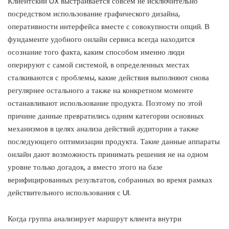
Клиентский UX выстраивается совсем не исключительно
посредством использование графического дизайна,
оперативности интерфейса вместе с совокупности опций. В
фундаменте удобного онлайн сервиса всегда находится
осознание того факта, каким способом именно люди
оперируют с самой системой, в определенных местах
сталкиваются с проблемы, какие действия выполняют снова
регулярнее остального а также на конкретном моменте
останавливают использование продукта. Поэтому по этой
причине данные превратились одним категории основных
механизмов в целях анализа действий аудитории а также
последующего оптимизации продукта. Такие данные аппараты
онлайн дают возможность принимать решения не на одном
уровне только догадок, а вместо этого на базе
верифицированных результатов, собранных во время рамках
действительного использования с UI.
Когда группа анализирует маршрут клиента внутри