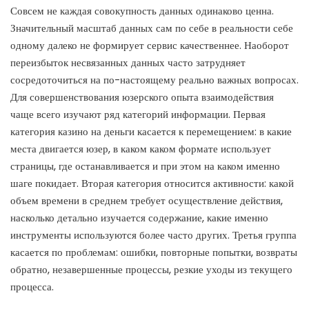
Совсем не каждая совокупность данных одинаково ценна.
Значительный масштаб данных сам по себе в реальности себе
одному далеко не формирует сервис качественнее. Наоборот
переизбыток несвязанных данных часто затрудняет
сосредоточиться на по-настоящему реально важных вопросах.
Для совершенствования юзерского опыта взаимодействия
чаще всего изучают ряд категорий информации. Первая
категория казино на деньги касается к перемещением: в какие
места двигается юзер, в каком каком формате использует
страницы, где останавливается и при этом на каком именно
шаге покидает. Вторая категория относится активности: какой
объем времени в среднем требует осуществление действия,
насколько детально изучается содержание, какие именно
инструменты используются более часто других. Третья группа
касается по проблемам: ошибки, повторные попытки, возвраты
обратно, незавершенные процессы, резкие уходы из текущего
процесса.