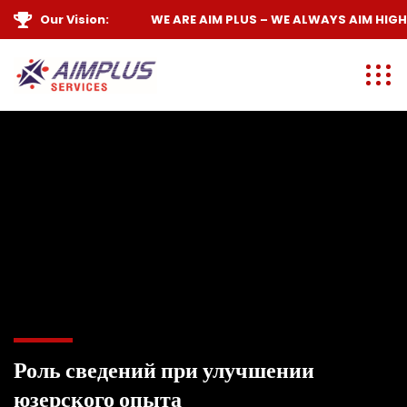
Our Vision:
WE ARE
AIM PLUS
– WE ALWAYS
AIM HIGH
Роль сведений при улучшении
юзерского опыта