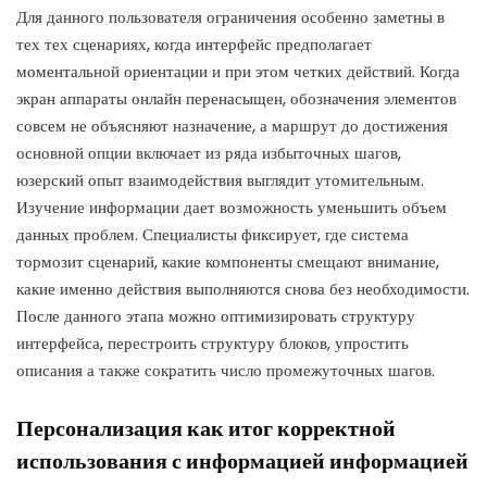
Для данного пользователя ограничения особенно заметны в
тех тех сценариях, когда интерфейс предполагает
моментальной ориентации и при этом четких действий. Когда
экран аппараты онлайн перенасыщен, обозначения элементов
совсем не объясняют назначение, а маршрут до достижения
основной опции включает из ряда избыточных шагов,
юзерский опыт взаимодействия выглядит утомительным.
Изучение информации дает возможность уменьшить объем
данных проблем. Специалисты фиксирует, где система
тормозит сценарий, какие компоненты смещают внимание,
какие именно действия выполняются снова без необходимости.
После данного этапа можно оптимизировать структуру
интерфейса, перестроить структуру блоков, упростить
описания а также сократить число промежуточных шагов.
Персонализация как итог корректной
использования с информацией информацией