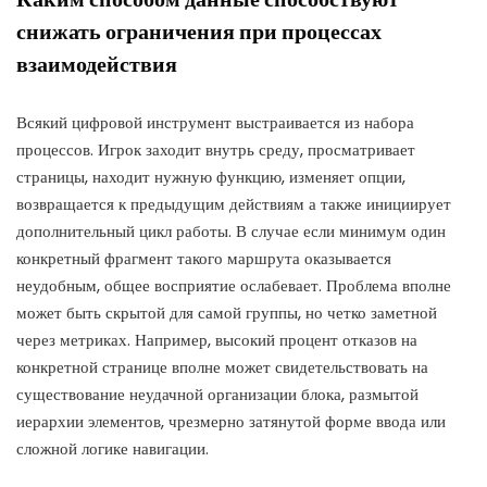
снижать ограничения при процессах
взаимодействия
Всякий цифровой инструмент выстраивается из набора
процессов. Игрок заходит внутрь среду, просматривает
страницы, находит нужную функцию, изменяет опции,
возвращается к предыдущим действиям а также инициирует
дополнительный цикл работы. В случае если минимум один
конкретный фрагмент такого маршрута оказывается
неудобным, общее восприятие ослабевает. Проблема вполне
может быть скрытой для самой группы, но четко заметной
через метриках. Например, высокий процент отказов на
конкретной странице вполне может свидетельствовать на
существование неудачной организации блока, размытой
иерархии элементов, чрезмерно затянутой форме ввода или
сложной логике навигации.