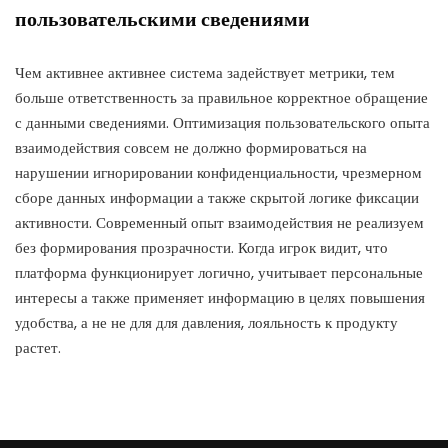
пользовательскими сведениями
Чем активнее активнее система задействует метрики, тем
больше ответственность за правильное корректное обращение
с данными сведениями. Оптимизация пользовательского опыта
взаимодействия совсем не должно формироваться на
нарушении игнорировании конфиденциальности, чрезмерном
сборе данных информации а также скрытой логике фиксации
активности. Современный опыт взаимодействия не реализуем
без формирования прозрачности. Когда игрок видит, что
платформа функционирует логично, учитывает персональные
интересы а также применяет информацию в целях повышения
удобства, а не не для для давления, лояльность к продукту
растет.