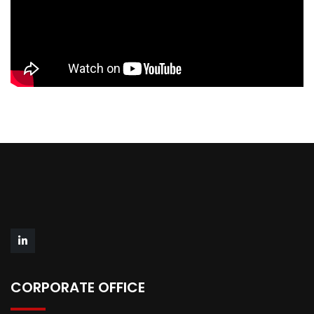
CORPORATE OFFICE