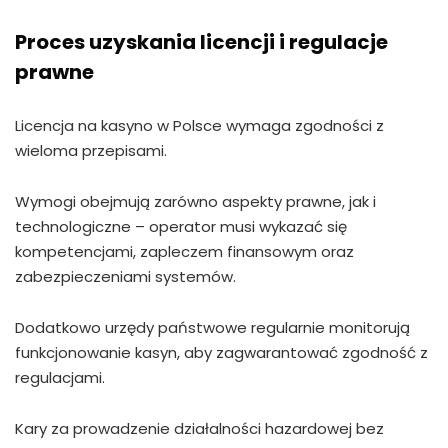
Proces uzyskania licencji i regulacje
prawne
Licencja na kasyno w Polsce wymaga zgodności z
wieloma przepisami.
Wymogi obejmują zarówno aspekty prawne, jak i
technologiczne – operator musi wykazać się
kompetencjami, zapleczem finansowym oraz
zabezpieczeniami systemów.
Dodatkowo urzędy państwowe regularnie monitorują
funkcjonowanie kasyn, aby zagwarantować zgodność z
regulacjami.
Kary za prowadzenie działalności hazardowej bez