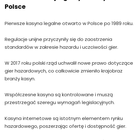
Polsce
Pierwsze kasyna legalne otwarto w Polsce po 1989 roku.
Regulacje unijne przyczyniły się do zaostrzenia
standardów w zakresie hazardu i uczciwości gier.
W 2017 roku polski rząd uchwalił nowe prawo dotyczące
gier hazardowych, co całkowicie zmieniło krajobraz
branży kasyn.
Współczesne kasyna są kontrolowane i muszą
przestrzegać szeregu wymagań legislacyjnych.
Kasyna internetowe są istotnym elementem rynku
hazardowego, poszerzając ofertę i dostępność gier.