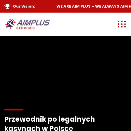
Our Vision:
WE ARE
AIM PLUS
– WE ALWAYS
AIM HIG
Przewodnik po legalnych
kasynach w Polsce