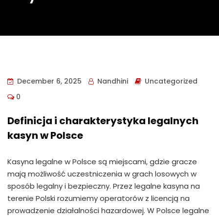
December 6, 2025
Nandhini
Uncategorized
0
Definicja i charakterystyka legalnych
kasyn w Polsce
Kasyna legalne w Polsce są miejscami, gdzie gracze
mają możliwość uczestniczenia w grach losowych w
sposób legalny i bezpieczny. Przez legalne kasyna na
terenie Polski rozumiemy operatorów z licencją na
prowadzenie działalności hazardowej. W Polsce legalne