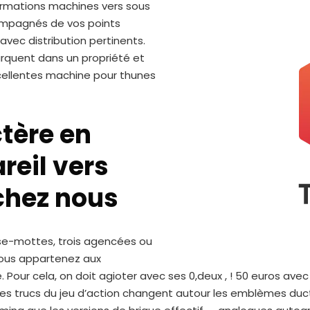
formations machines vers sous
ompagnés de vos points
 avec distribution pertinents.
quent dans un propriété et
excellentes machine pour thunes
ctère en
eil vers
chez nous
rise-mottes, trois agencées ou
vous appartenez aux
 Pour cela, on doit agioter avec ses 0,deux , ! 50 euros ave
es trucs du jeu d’action changent autour les emblèmes duct