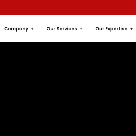
Company
Our Services
Our Expertise