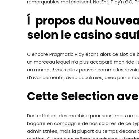
remarquables matérialisent NetEnt, Play’n GO, P
Í propos du Nouvea
selon le casino sau
C’encore Pragmatic Play étant alors ce slot de 
un morceau lequel n’a plus accaparé mon ride i
au maroc , ! vous allez pouvoir comme les revoici
d’avancements, avec accalmies, avec prime nous 
Cette Selection av
Des raffolent des machine pour sous, mais ne 
bagarre en compagnie de nos salaires de ce ty
administrées, mais la plupart du temps déconsid
relation. Quand bien même les principaux tendan