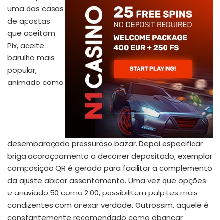
uma das casas
de apostas
que aceitam
Pix, aceite
barulho mais
popular,
animado como
desembaraçado pressuroso bazar. Depoi especificar
briga acoroçoamento a decorrer depositado, exemplar
composição QR é gerado para facilitar a complemento
da ajuste abicar assentamento. Uma vez que opções
e anuviado.50 como 2.00, possibilitam palpites mais
condizentes com anexar verdade. Outrossim, aquele é
constantemente recomendado como abancar