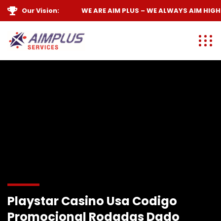
Our Vision:
WE ARE
AIM PLUS
– WE ALWAYS
AIM HIGH
Playstar Casino Usa Codigo
Promocional Rodadas Dado