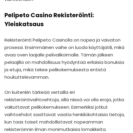
Pelipeto Casino Rekisteröinti:
Yleiskatsaus
Rekisteröinti Pelipeto Casinolla on nopea ja vaivaton
prosessi. Ensimmäinen vaihe on luoda käyttäjätili, mikä
avaa oven laajalle pelivalikoimalle. Tämän jälkeen
pelaajilla on mahdollisuus hyödyntää erilaisia bonuksia
ja etuja, mikä tekee pelikokemuksesta entistä
houkuttelevamman.
On kuitenkin tärkeää vertailla eri
rekisteröintivaihtoehtoja, sillä niissä voi olla eroja, jotka
vaikuttavat pelikokemukseen. Esimerkiksi jotkut
vaihtoehdot saattavat vaatia henkilökohtaisia tietoja,
kun taas toiset mahdollistavat nopeamman
rekisteröinnin ilman monimutkaisia lomakkeita.