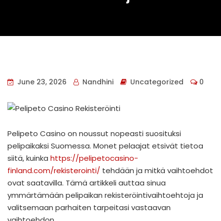
June 23, 2026
Nandhini
Uncategorized
0
Pelipeto Casino on noussut nopeasti suosituksi
pelipaikaksi Suomessa. Monet pelaajat etsivät tietoa
siitä, kuinka
https://pelipetocasino-
finland.com/rekisterointi/
tehdään ja mitkä vaihtoehdot
ovat saatavilla. Tämä artikkeli auttaa sinua
ymmärtämään pelipaikan rekisteröintivaihtoehtoja ja
valitsemaan parhaiten tarpeitasi vastaavan
vaihtoehdon.