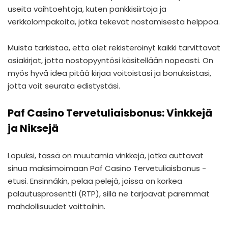
useita vaihtoehtoja, kuten pankkisiirtoja ja
verkkolompakoita, jotka tekevät nostamisesta helppoa.
Muista tarkistaa, että olet rekisteröinyt kaikki tarvittavat
asiakirjat, jotta nostopyyntösi käsitellään nopeasti. On
myös hyvä idea pitää kirjaa voitoistasi ja bonuksistasi,
jotta voit seurata edistystäsi.
Paf Casino Tervetuliaisbonus: Vinkkejä
ja Niksejä
Lopuksi, tässä on muutamia vinkkejä, jotka auttavat
sinua maksimoimaan Paf Casino Tervetuliaisbonus -
etusi. Ensinnäkin, pelaa pelejä, joissa on korkea
palautusprosentti (RTP), sillä ne tarjoavat paremmat
mahdollisuudet voittoihin.