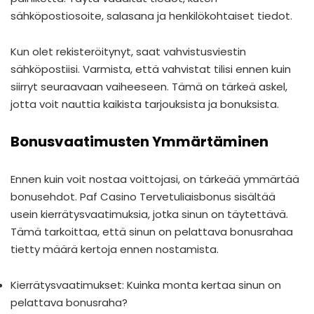
sähköpostiosoite, salasana ja henkilökohtaiset tiedot.
Kun olet rekisteröitynyt, saat vahvistusviestin
sähköpostiisi. Varmista, että vahvistat tilisi ennen kuin
siirryt seuraavaan vaiheeseen. Tämä on tärkeä askel,
jotta voit nauttia kaikista tarjouksista ja bonuksista.
Bonusvaatimusten Ymmärtäminen
Ennen kuin voit nostaa voittojasi, on tärkeää ymmärtää
bonusehdot. Paf Casino Tervetuliaisbonus sisältää
usein kierrätysvaatimuksia, jotka sinun on täytettävä.
Tämä tarkoittaa, että sinun on pelattava bonusrahaa
tietty määrä kertoja ennen nostamista.
Kierrätysvaatimukset: Kuinka monta kertaa sinun on
pelattava bonusraha?