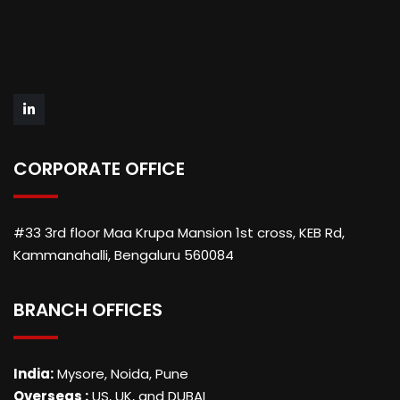
CORPORATE OFFICE
#33 3rd floor Maa Krupa Mansion 1st cross, KEB Rd,
Kammanahalli, Bengaluru 560084
BRANCH OFFICES
India:
Mysore, Noida, Pune
Overseas :
US, UK, and DUBAI