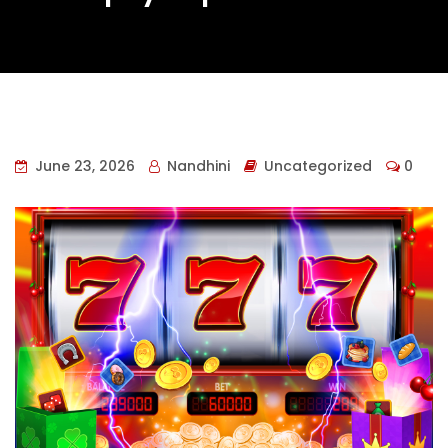
June 23, 2026
Nandhini
Uncategorized
0