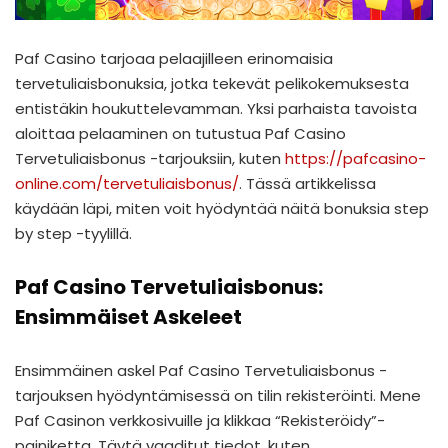
Paf Casino tarjoaa pelaajilleen erinomaisia
tervetuliaisbonuksia, jotka tekevät pelikokemuksesta
entistäkin houkuttelevamman. Yksi parhaista tavoista
aloittaa pelaaminen on tutustua Paf Casino
Tervetuliaisbonus -tarjouksiin, kuten
https://pafcasino-
online.com/tervetuliaisbonus/
. Tässä artikkelissa
käydään läpi, miten voit hyödyntää näitä bonuksia step
by step -tyylillä.
Paf Casino Tervetuliaisbonus:
Ensimmäiset Askeleet
Ensimmäinen askel Paf Casino Tervetuliaisbonus -
tarjouksen hyödyntämisessä on tilin rekisteröinti. Mene
Paf Casinon verkkosivuille ja klikkaa “Rekisteröidy”-
painiketta. Täytä vaaditut tiedot, kuten