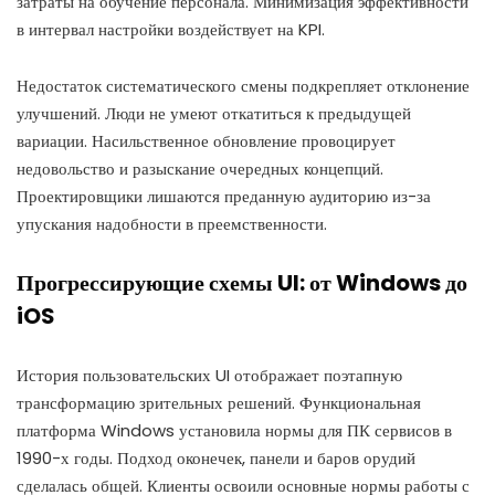
затраты на обучение персонала. Минимизация эффективности
в интервал настройки воздействует на KPI.
Недостаток систематического смены подкрепляет отклонение
улучшений. Люди не умеют откатиться к предыдущей
вариации. Насильственное обновление провоцирует
недовольство и разыскание очередных концепций.
Проектировщики лишаются преданную аудиторию из-за
упускания надобности в преемственности.
Прогрессирующие схемы UI: от Windows до
iOS
История пользовательских UI отображает поэтапную
трансформацию зрительных решений. Функциональная
платформа Windows установила нормы для ПК сервисов в
1990-х годы. Подход оконечек, панели и баров орудий
сделалась общей. Клиенты освоили основные нормы работы с