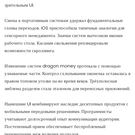
зрительным UI.
Смена к портативным системам удержал фундаментальные
схемы переходов. iOS приспособила типичные аналогии для
сенсорного менеджмента. Значки систем вытеснили иконки
рабочего стола. Касания скольжения реплицировали
возможности скроллинга.
Изменение систем dragon money протекала с помощью
узнаваемые части. Контрол схлопывания оконечка оставалась в
правом топовом уголке на во время веков. Трёхполосная
эмблема разделов стала эталоном для переносных приложений.
Нынешние UI комбинируют наследие десктопных продуктов с
мобильными передовыми решениями. Программисты
учитывают долгосрочный опыт коммуникации аудитории.
Постепенный прием обеспечивает беспроблемный
перемещение меж волнами подходов.