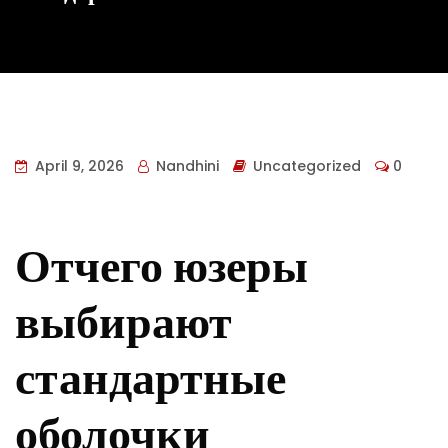
April 9, 2026
Nandhini
Uncategorized
0
Отчего юзеры
выбирают
стандартные
оболочки