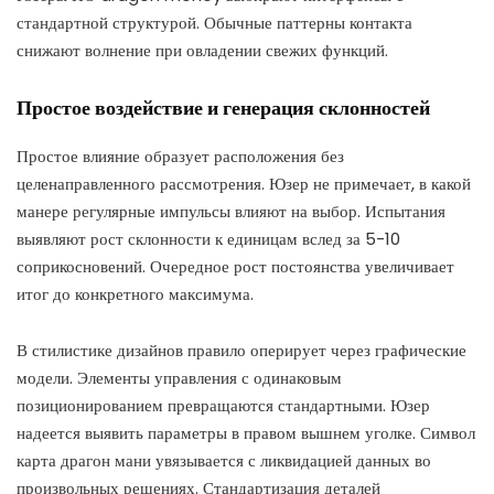
стандартной структурой. Обычные паттерны контакта
снижают волнение при овладении свежих функций.
Простое воздействие и генерация склонностей
Простое влияние образует расположения без
целенаправленного рассмотрения. Юзер не примечает, в какой
манере регулярные импульсы влияют на выбор. Испытания
выявляют рост склонности к единицам вслед за 5-10
соприкосновений. Очередное рост постоянства увеличивает
итог до конкретного максимума.
В стилистике дизайнов правило оперирует через графические
модели. Элементы управления с одинаковым
позиционированием превращаются стандартными. Юзер
надеется выявить параметры в правом вышнем уголке. Символ
карта драгон мани увязывается с ликвидацией данных во
произвольных решениях. Стандартизация деталей