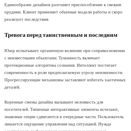
Единообразие дизайнов разгоняет приспособление к свежим
орудиям. Клиент применяет обычные модели работы и скоро
реализует последствия.
Тревога перед таинственным и последним
Юзер испытывает органичную волнение при соприкосновении
с неизвестными объектами. Туманность включает
протекционные алгоритмы сознания. Интеллект постигает
современность в роли предполагаемую угрозу неизменности.
Прогрессирующие механизмы заставляют избегать хаотичных
деталей.
Коренные смены дизайна вызывают неловкость для
посетителей. Типичные интерактивные элементы исчезают,
знакомые опции сдвигаются в очередные части. Пользователь
лишается ощущение управления над ситуацией. Нужда