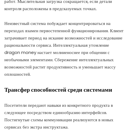
работ. Мыслительная загрузка сокращается, если детали
контроля расположены в предсказуемых точках.
Неизвестный система побуждает концентрироваться на
переходах взамен первостепенной функционирования. Клиент
затрачивает период на искание возможностей и исследование
рациональности сервиса. Интеллектуальная утомление
dragon money настает молниеноснее при общении с
необычными элементами. Сбережение интеллектуальных
возможностей растит продуктивность и уменьшает массу
оплошностей.
Трансфер способностей среди системами
Посетители передают навыки из конкретного продукта в
следующее посредством единообразию интерфейсов.
Постигнутые схемы коммуникации реализуются в новых
сервисах без экстра инструктажа.