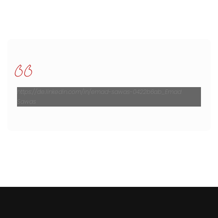
https://de.linkedin.com/in/emad-sawas-0422b6ab_Emad
Sawas