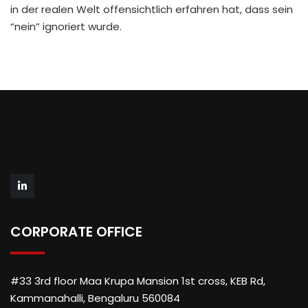
in der realen Welt offensichtlich erfahren hat, dass sein
“nein” ignoriert wurde.
CORPORATE OFFICE
#33 3rd floor Maa Krupa Mansion 1st cross, KEB Rd,
Kammanahalli, Bengaluru 560084