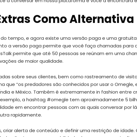
ece a conversar em nossa plataforma e você a encontrará
Extras Como Alternativa 
ngo do tempo, e agora existe uma versão paga e uma gratuit
anto a versão paga permite que você faça chamadas para 
JusTalk permite que até 50 pessoas se reúnam em uma cham
vações de maior qualidade.
das sobre seus clientes, bem como rastreamento de visit
rma que “os predadores são conhecidos por usar o Omegle,
, Índia e México. Também é extremamente in fashion entre c
or exemplo, a hashtag #omegle tem aproximadamente 5 bilhõ
ilidade em encontrar pessoas com as quais conversar por 
utra rapidamente.
ias, criar alerta de conteúdo e definir uma restrição de id