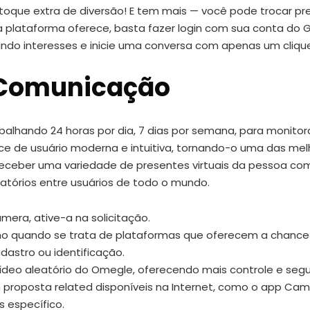
 toque extra de diversão! E tem mais — você pode trocar pr
 a plataforma oferece, basta fazer login com sua conta do
nando interesses e inicie uma conversa com apenas um cliqu
 Comunicação
balhando 24 horas por dia, 7 dias por semana, para monito
ace de usuário moderna e intuitiva, tornando-o uma das m
e receber uma variedade de presentes virtuais da pessoa 
eatórios entre usuários de todo o mundo.
mera, ative-a na solicitação.
nho quando se trata de plataformas que oferecem a chan
astro ou identificação.
vídeo aleatório do Omegle, oferecendo mais controle e seg
roposta related disponíveis na Internet, como o app Camsu
 específico.