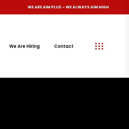
WE ARE
AIM PLUS
– WE ALWAYS
AIM HIGH
We Are Hiring
Contact