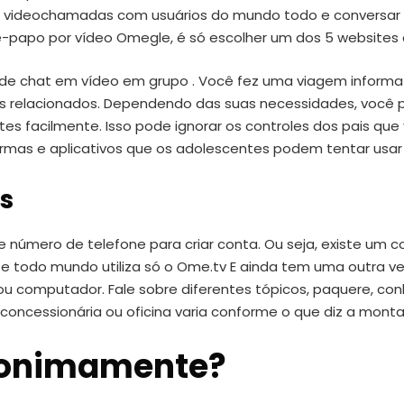
or videochamadas com usuários do mundo todo e conversar 
-papo por vídeo Omegle, é só escolher um dos 5 websites da
os de chat em vídeo em grupo . Você fez uma viagem inform
s relacionados. Dependendo das suas necessidades, você p
s facilmente. Isso pode ignorar os controles dos pais que v
formas e aplicativos que os adolescentes podem tentar usa
s
 número de telefone para criar conta. Ou seja, existe um 
te todo mundo utiliza só o Ome.tv E ainda tem uma outra 
 ou computador. Fale sobre diferentes tópicos, paquere, co
 concessionária ou oficina varia conforme o que diz a mont
nonimamente?