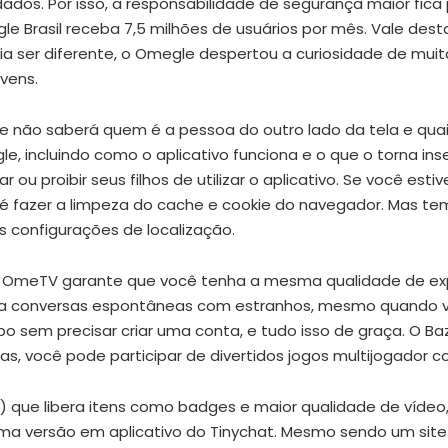
os. Por isso, a responsabilidade de segurança maior fica 
e Brasil receba 7,5 milhões de usuários por mês. Vale des
ia ser diferente, o Omegle despertou a curiosidade de mu
vens.
e não saberá quem é a pessoa do outro lado da tela e quai
e, incluindo como o aplicativo funciona e o que o torna in
u proibir seus filhos de utilizar o aplicativo. Se você est
o é fazer a limpeza do cache e cookie do navegador. Mas 
 configurações de localização.
do OmeTV garante que você tenha a mesma qualidade de ex
 para conversas espontâneas com estranhos, mesmo quando
papo sem precisar criar uma conta, e tudo isso de graça. O 
 você pode participar de divertidos jogos multijogador co
 que libera itens como badges e maior qualidade de vídeo,
ma versão em aplicativo do Tinychat. Mesmo sendo um sit