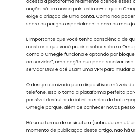
acessa a plataforma realmente atende esses dad
noção, só em nosso país estima-se que o Omegl
exige a criação de uma conta. Como não poder
sobre os perigos especialmente para os mais jo
É importante que você tenha consciência de qu
mostrar o que você precisa saber sobre o Omegl
como o Omegle funciona e optando por bloquear o
ao servidor”, uma opção que pode resolver iss
servidor DNS e até usam uma VPN para mudar as
O design otimizado para dispositivos móveis 
telefone. Isso o torna a plataforma perfeita
possível desfrutar de infinitas salas de bate-
Omegle porque, além de conhecer novas pessoas,
Há uma forma de assinatura (cobrada em dólar)
momento de publicação deste artigo, não há u