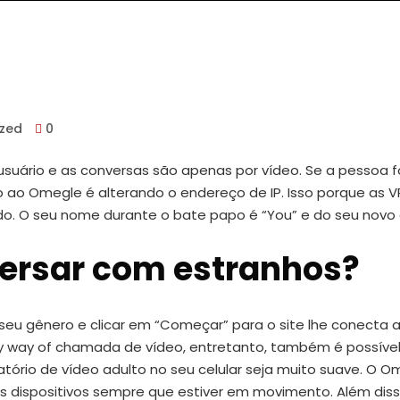
ized
0
usuário e as conversas são apenas por vídeo. Se a pessoa 
so ao Omegle é alterando o endereço de IP. Isso porque as V
do. O seu nome durante o bate papo é “You” e do seu novo
versar com estranhos?
eu gênero e clicar em “Começar” para o site lhe conecta a o
 way of chamada de vídeo, entretanto, também é possível 
tório de vídeo adulto no seu celular seja muito suave. O O
us dispositivos sempre que estiver em movimento. Além d