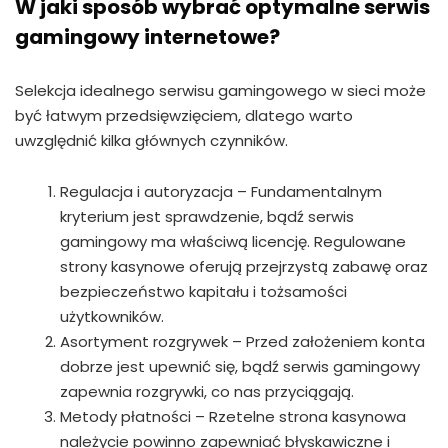
W jaki sposób wybrać optymalne serwis
gamingowy internetowe?
Selekcja idealnego serwisu gamingowego w sieci może
być łatwym przedsięwzięciem, dlatego warto
uwzględnić kilka głównych czynników.
Regulacja i autoryzacja – Fundamentalnym
kryterium jest sprawdzenie, bądź serwis
gamingowy ma właściwą licencję. Regulowane
strony kasynowe oferują przejrzystą zabawę oraz
bezpieczeństwo kapitału i tożsamości
użytkowników.
Asortyment rozgrywek – Przed założeniem konta
dobrze jest upewnić się, bądź serwis gamingowy
zapewnia rozgrywki, co nas przyciągają.
Metody płatności – Rzetelne strona kasynowa
należycie powinno zapewniać błyskawiczne i