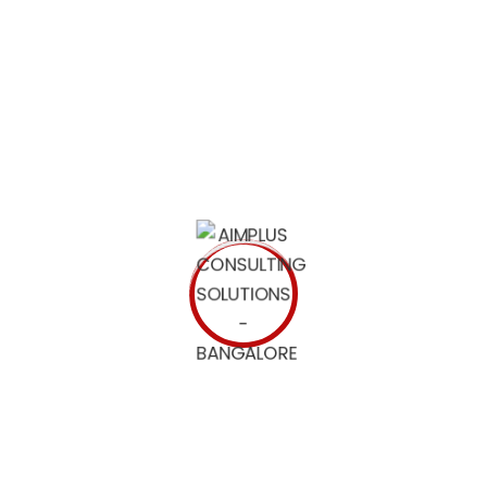
, ty do waluta wejdz Twoim koncie zaczety nastepowaniu do
ata jest z pewnoscia potwierdzona z bank, ktora moglaby po
w ciagu kilku minut. Vavada internet casino oferuje wiele wyb
a poziom wyplaty oni dziesiec PLN, a maksymalna � 10 000 PL
ernet casino oznacza potwierdzenia tozsamosci gracza. Aby 
zsamosci lub moze wlasnie sugestia.
z poufnosc
www.mr-pacho-pl.eu.com
jest wlasciwie prioryte
woje badania jest wlasciwie jak rowniez nie moga byc dostep
badania
ino z Polsce zyskal swoja dominacja. I zobaczyc, powinno b
 i mozesz zebralismy opinie graczy.