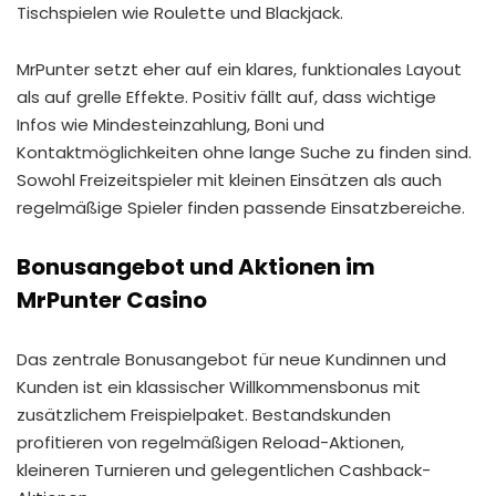
Tischspielen wie Roulette und Blackjack.
MrPunter setzt eher auf ein klares, funktionales Layout
als auf grelle Effekte. Positiv fällt auf, dass wichtige
Infos wie Mindesteinzahlung, Boni und
Kontaktmöglichkeiten ohne lange Suche zu finden sind.
Sowohl Freizeitspieler mit kleinen Einsätzen als auch
regelmäßige Spieler finden passende Einsatzbereiche.
Bonusangebot und Aktionen im
MrPunter Casino
Das zentrale Bonusangebot für neue Kundinnen und
Kunden ist ein klassischer Willkommensbonus mit
zusätzlichem Freispielpaket. Bestandskunden
profitieren von regelmäßigen Reload-Aktionen,
kleineren Turnieren und gelegentlichen Cashback-