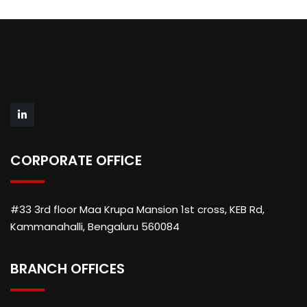
CORPORATE OFFICE
#33 3rd floor Maa Krupa Mansion 1st cross, KEB Rd,
Kammanahalli, Bengaluru 560084
BRANCH OFFICES