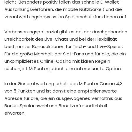
leicht. Besonders positiv fallen das schnelle E-Wallet-
Auszahlungsverfahren, die mobile Nutzbarkeit und die
verantwortungsbewussten Spielerschutzfunktionen auf.
Verbesserungspotenzial gibt es bei der durchgehenden
Erreichbarkeit des Live-Chats und bei der Flexibilität
bestimmter Bonusaktionen für Tisch- und Live-Spieler.
Für die große Mehrheit der Slot-Fans und für alle, die ein
unkompliziertes Online-Casino mit klaren Regeln
suchen, ist MrPunter jedoch eine interessante Option.
In der Gesamtwertung erhält das MrPunter Casino 4,3
von 5 Punkten und ist damit eine empfehlenswerte
Adresse für alle, die ein ausgewogenes Verhältnis aus
Bonus, Spielauswahl und Benutzerfreundlichkeit
erwarten.