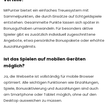
MrPunter bietet ein einfaches Treuesystem mit
Sammelpunkten, die durch Einsätze auf Echtgeldspiele
entstehen. Gesammelte Punkte lassen sich später in
Bonusguthaben umwandeln. Für besonders aktive
Spieler gibt es zusätzlich individuell zugeschnittene
Angebote, etwa persönliche Bonuspakete oder erhöhte
Auszahlungslimits.
Ist das Spielen auf mobilen Geräten
möglich?
Ja, die Webseite ist vollständig für mobile Browser
optimiert. Alle wichtigen Funktionen wie Einzahlungen,
Spiele, Bonusaktivierung und Auszahlungen sind auch
am Smartphone oder Tablet möglich, ohne auf den
Desktop ausweichen zu müssen.