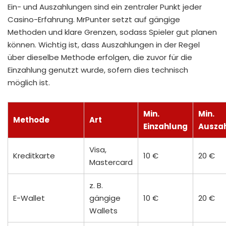
Ein- und Auszahlungen sind ein zentraler Punkt jeder
Casino-Erfahrung. MrPunter setzt auf gängige
Methoden und klare Grenzen, sodass Spieler gut planen
können. Wichtig ist, dass Auszahlungen in der Regel
über dieselbe Methode erfolgen, die zuvor für die
Einzahlung genutzt wurde, sofern dies technisch
möglich ist.
Min.
Min.
Methode
Art
Einzahlung
Ausza
Visa,
Kreditkarte
10 €
20 €
Mastercard
z. B.
E-Wallet
gängige
10 €
20 €
Wallets