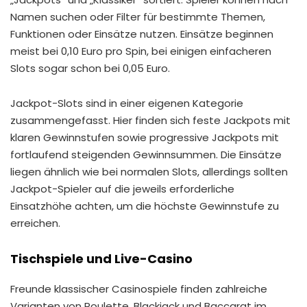
Namen suchen oder Filter für bestimmte Themen,
Funktionen oder Einsätze nutzen. Einsätze beginnen
meist bei 0,10 Euro pro Spin, bei einigen einfacheren
Slots sogar schon bei 0,05 Euro.
Jackpot-Slots sind in einer eigenen Kategorie
zusammengefasst. Hier finden sich feste Jackpots mit
klaren Gewinnstufen sowie progressive Jackpots mit
fortlaufend steigenden Gewinnsummen. Die Einsätze
liegen ähnlich wie bei normalen Slots, allerdings sollten
Jackpot-Spieler auf die jeweils erforderliche
Einsatzhöhe achten, um die höchste Gewinnstufe zu
erreichen.
Tischspiele und Live-Casino
Freunde klassischer Casinospiele finden zahlreiche
Varianten von Roulette, Blackjack und Baccarat im