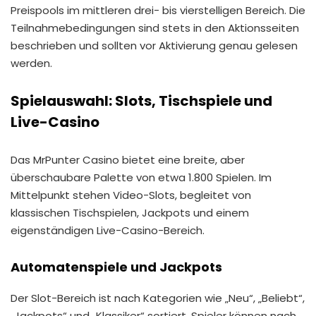
Preispools im mittleren drei- bis vierstelligen Bereich. Die
Teilnahmebedingungen sind stets in den Aktionsseiten
beschrieben und sollten vor Aktivierung genau gelesen
werden.
Spielauswahl: Slots, Tischspiele und
Live-Casino
Das MrPunter Casino bietet eine breite, aber
überschaubare Palette von etwa 1.800 Spielen. Im
Mittelpunkt stehen Video-Slots, begleitet von
klassischen Tischspielen, Jackpots und einem
eigenständigen Live-Casino-Bereich.
Automatenspiele und Jackpots
Der Slot-Bereich ist nach Kategorien wie „Neu“, „Beliebt“,
„Jackpots“ und „Klassiker“ sortiert. Spieler können nach