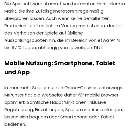
Die Spielsoftware stammt von bekannten Herstellern im
Markt, die ihre Zufallsgeneratoren regelmäßig
überprüfen lassen. Auch wenn keine detaillierten
Prüfberichte öffentlich im Vordergrund stehen, deutet
das Verhalten der Spiele auf übliche
Auszahlungsquoten hin, die im Bereich von etwa 94 %
bis 97 % liegen, abhängig vom jeweiligen Titel.
Mobile Nutzung: Smartphone, Tablet
und App
Immer mehr Spieler nutzen Online-Casinos unterwegs.
MrPunter hat die Webseite daher für mobile Browser
optimiert. Sämtliche Hauptfunktionen, inklusive
Registrierung, Einzahlungen, Spielen und Auszahlungen,
lassen sich bequem über Smartphone oder Tablet
bedienen.