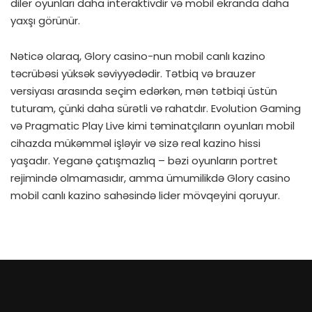
diler oyunları daha interaktivdir və mobil ekranda daha
yaxşı görünür.
Nəticə olaraq, Glory casino-nun mobil canlı kazino
təcrübəsi yüksək səviyyədədir. Tətbiq və brauzer
versiyası arasında seçim edərkən, mən tətbiqi üstün
tuturam, çünki daha sürətli və rahatdır. Evolution Gaming
və Pragmatic Play Live kimi təminatçıların oyunları mobil
cihazda mükəmməl işləyir və sizə real kazino hissi
yaşadır. Yeganə çatışmazlıq – bəzi oyunların portret
rejimində olmamasıdır, amma ümumilikdə Glory casino
mobil canlı kazino sahəsində lider mövqeyini qoruyur.