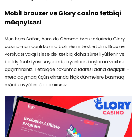
Mobil brauzer və Glory casino tətbiqi
müqayisəsi
Mən həm Safari, həm də Chrome brauzerlərində Glory
casino-nun canlı kazino bölməsini test etdim. Brauzer
versiyası yaxşı işləsə də, tətbiq daha sürətli yüklənir və
bildiriş funksiyası sayəsində oyunların başlama vaxtını
qaçırmırsınız. Tətbiqdə toxunma idarəsi daha dəqiqdir –
mərc qoymaq üçün ekranda kiçik düymələrə basmaq
məcburiyyətində qalmırsınız.