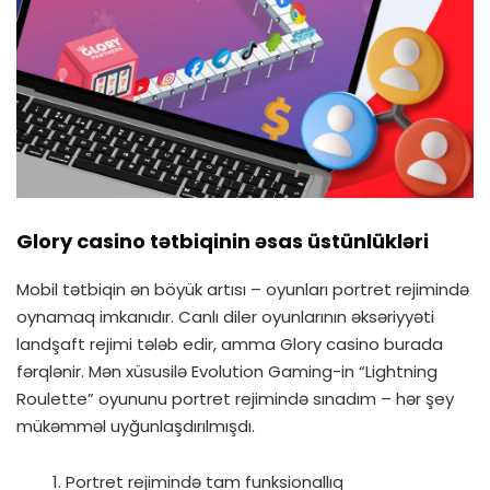
Glory casino tətbiqinin əsas üstünlükləri
Mobil tətbiqin ən böyük artısı – oyunları portret rejimində
oynamaq imkanıdır. Canlı diler oyunlarının əksəriyyəti
landşaft rejimi tələb edir, amma Glory casino burada
fərqlənir. Mən xüsusilə Evolution Gaming-in “Lightning
Roulette” oyununu portret rejimində sınadım – hər şey
mükəmməl uyğunlaşdırılmışdı.
Portret rejimində tam funksionallıq