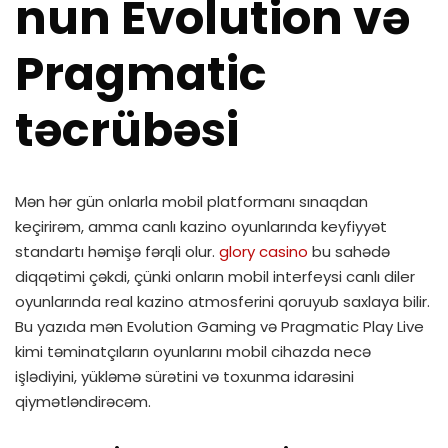
nun Evolution və
Pragmatic
təcrübəsi
Mən hər gün onlarla mobil platformanı sınaqdan
keçirirəm, amma canlı kazino oyunlarında keyfiyyət
standartı həmişə fərqli olur.
glory casino
bu sahədə
diqqətimi çəkdi, çünki onların mobil interfeysi canlı diler
oyunlarında real kazino atmosferini qoruyub saxlaya bilir.
Bu yazıda mən Evolution Gaming və Pragmatic Play Live
kimi təminatçıların oyunlarını mobil cihazda necə
işlədiyini, yükləmə sürətini və toxunma idarəsini
qiymətləndirəcəm.