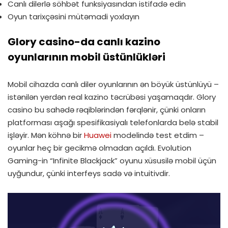
Canlı dilerlə söhbət funksiyasından istifadə edin
Oyun tarixçəsini mütəmadi yoxlayın
Glory casino-da canlı kazino
oyunlarının mobil üstünlükləri
Mobil cihazda canlı diler oyunlarının ən böyük üstünlüyü –
istənilən yerdən real kazino təcrübəsi yaşamaqdır. Glory
casino bu sahədə rəqiblərindən fərqlənir, çünki onların
platforması aşağı spesifikasiyalı telefonlarda belə stabil
işləyir. Mən köhnə bir
Huawei
modelində test etdim –
oyunlar heç bir gecikmə olmadan açıldı. Evolution
Gaming-in “Infinite Blackjack” oyunu xüsusilə mobil üçün
uyğundur, çünki interfeys sadə və intuitivdir.