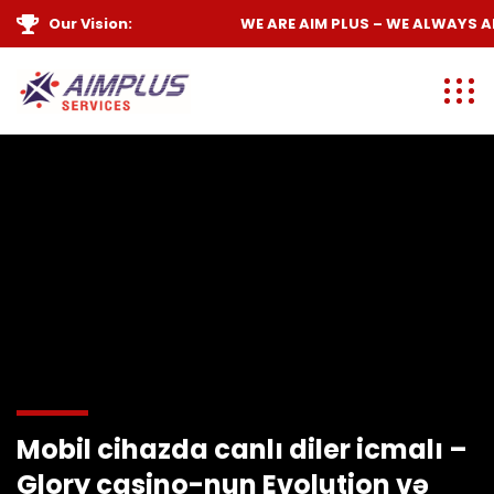
Our Vision:
WE ARE
AIM PLUS
– WE ALWAYS
AIM H
Mobil cihazda canlı diler icmalı –
Glory casino-nun Evolution və