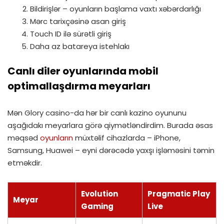
Bildirişlər – oyunların başlama vaxtı xəbərdarlığı
Mərc tarixçəsinə asan giriş
Touch ID ilə sürətli giriş
Daha az batareya istehlakı
Canlı diler oyunlarında mobil
optimallaşdırma meyarları
Mən Glory casino-da hər bir canlı kazino oyununu
aşağıdakı meyarlara görə qiymətləndirdim. Burada əsas
məqsəd
oyunların
müxtəlif cihazlarda – iPhone,
Samsung, Huawei – eyni dərəcədə yaxşı işləməsini təmin
etməkdir.
Evolution
Pragmatic Play
Meyar
Gaming
Live