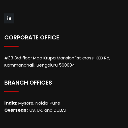
CORPORATE OFFICE
#33 3rd floor Maa Krupa Mansion 1st cross, KEB Rd,
Kammanahalli, Bengaluru 560084
BRANCH OFFICES
India:
Mysore, Noida, Pune
Overseas :
US, UK, and DUBAI