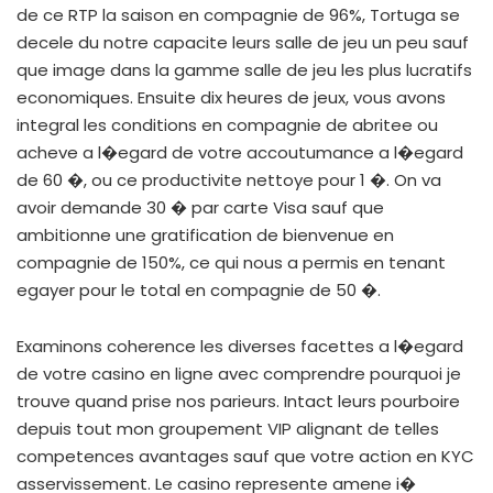
de ce RTP la saison en compagnie de 96%, Tortuga se
decele du notre capacite leurs salle de jeu un peu sauf
que image dans la gamme salle de jeu les plus lucratifs
economiques. Ensuite dix heures de jeux, vous avons
integral les conditions en compagnie de abritee ou
acheve a l�egard de votre accoutumance a l�egard
de 60 �, ou ce productivite nettoye pour 1 �. On va
avoir demande 30 � par carte Visa sauf que
ambitionne une gratification de bienvenue en
compagnie de 150%, ce qui nous a permis en tenant
egayer pour le total en compagnie de 50 �.
Examinons coherence les diverses facettes a l�egard
de votre casino en ligne avec comprendre pourquoi je
trouve quand prise nos parieurs. Intact leurs pourboire
depuis tout mon groupement VIP alignant de telles
competences avantages sauf que votre action en KYC
asservissement. Le casino represente amene i�