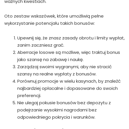
ważnych kwestiach.
Oto zestaw wskazówek, które umożliwią pełne
wykorzystanie potencjału takich bonusów:
Upewnij się, że znasz zasady obrotu i limity wypłat,
zanim zaczniesz grać.
Aberracje losowe są możliwe, więc traktuj bonus
jako szansę na zabawę i naukę.
Zarządzaj swoimi wygranymi, aby nie stracić
szansy na realne wypłaty z bonusów.
Porównuj promocje w wielu kasynach, by znaleźć
najbardziej opłacalne i dopasowane do swoich
preferencji.
Nie ulegaj pokusie bonusów bez depozytu z
podejrzanie wysokimi nagrodami bez
odpowiedniego pokrycia i warunków.