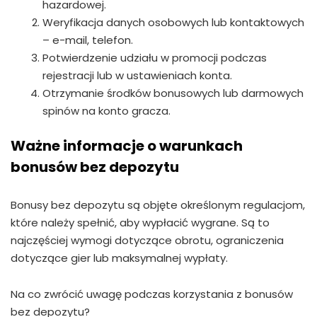
hazardowej.
Weryfikacja danych osobowych lub kontaktowych
– e-mail, telefon.
Potwierdzenie udziału w promocji podczas
rejestracji lub w ustawieniach konta.
Otrzymanie środków bonusowych lub darmowych
spinów na konto gracza.
Ważne informacje o warunkach
bonusów bez depozytu
Bonusy bez depozytu są objęte określonym regulacjom,
które należy spełnić, aby wypłacić wygrane. Są to
najczęściej wymogi dotyczące obrotu, ograniczenia
dotyczące gier lub maksymalnej wypłaty.
Na co zwrócić uwagę podczas korzystania z bonusów
bez depozytu?