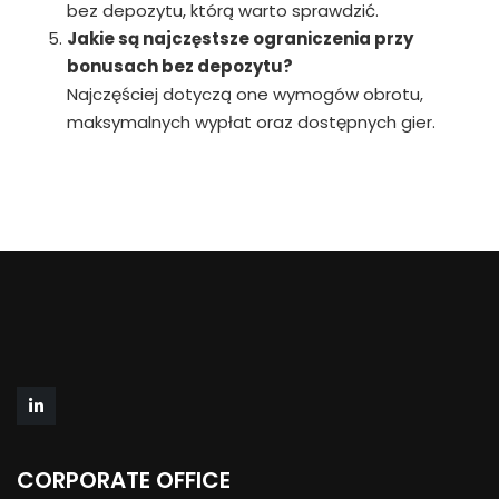
bez depozytu, którą warto sprawdzić.
Jakie są najczęstsze ograniczenia przy
bonusach bez depozytu?
Najczęściej dotyczą one wymogów obrotu,
maksymalnych wypłat oraz dostępnych gier.
CORPORATE OFFICE