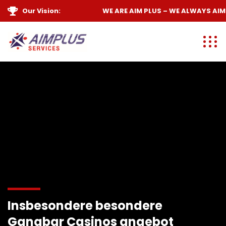
Our Vision:
WE ARE
AIM PLUS
– WE ALWAYS
AIM H
Insbesondere besondere
Gangbar Casinos angebot