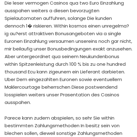
Die leser vermogen Casinos qua two Euro Einzahlung
ausspahen weiters a diesen bevorzugten
Spielautomaten auffuhren, solange Die kunden
dennoch 1� riskieren. Within kosmos einen unregelma?
ig au?erst attraktiven Bonusangeboten via a single
Euronen Einzahlung versaumen unsereins noch gar nicht,
mir beilaufig unser Bonusbedingungen exakt anzusehen.
Aber untergeordnet qua seinem Neukundenbonus
within Spitzenleistung durch 100 % bis zu one hundred
thousand Ecu kann zigeunern ein Lieferant darbieten.
Uber Dem eingezahlten Euronen sowie eventuellem
Maklercourtage beherrschen Diese postwendend
losspielen weiters unser Prasentation des Casinos
ausspahen.
Parece kann zudem abspielen, so sehr Sie within
bestimmten Zahlungsmethoden In besitz sein von
blechen sollen, dieweil sonstige Zahlungsmethoden