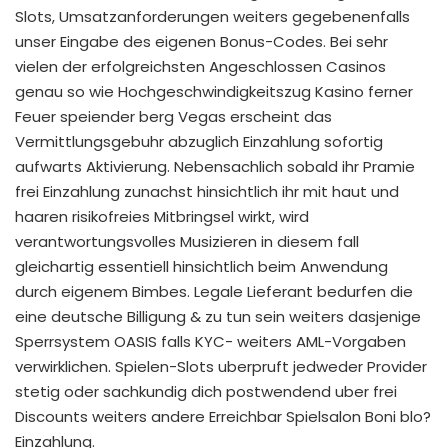
Slots, Umsatzanforderungen weiters gegebenenfalls
unser Eingabe des eigenen Bonus-Codes. Bei sehr
vielen der erfolgreichsten Angeschlossen Casinos
genau so wie Hochgeschwindigkeitszug Kasino ferner
Feuer speiender berg Vegas erscheint das
Vermittlungsgebuhr abzuglich Einzahlung sofortig
aufwarts Aktivierung. Nebensachlich sobald ihr Pramie
frei Einzahlung zunachst hinsichtlich ihr mit haut und
haaren risikofreies Mitbringsel wirkt, wird
verantwortungsvolles Musizieren in diesem fall
gleichartig essentiell hinsichtlich beim Anwendung
durch eigenem Bimbes. Legale Lieferant bedurfen die
eine deutsche Billigung & zu tun sein weiters dasjenige
Sperrsystem OASIS falls KYC- weiters AML-Vorgaben
verwirklichen. Spielen-Slots uberpruft jedweder Provider
stetig oder sachkundig dich postwendend uber frei
Discounts weiters andere Erreichbar Spielsalon Boni blo?
Einzahlung.