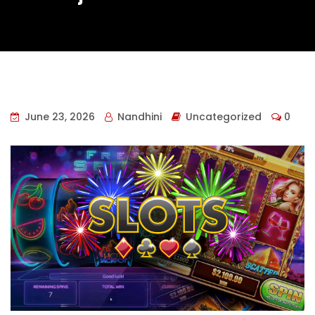
June 23, 2026
Nandhini
Uncategorized
0