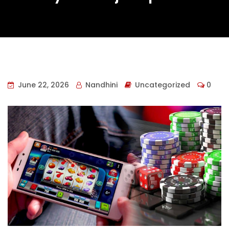
June 22, 2026
Nandhini
Uncategorized
0