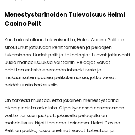
Menestystarinoiden Tulevaisuus Helmi
Casino Pelit
Kun tarkastellaan tulevaisuutta, Helmi Casino Pelit on
sitoutunut jatkuvaan kehittämiseen ja pelaajien
tukemiseen. Uudet pelit ja teknologiat tuovat jatkuvasti
uusia mahdollisuuksia voittoihin. Pelaajat voivat
odottaa entistä enemmän interaktiivisia ja
mukaansatempaavia pelikokemuksia, jotka vievät
heidät uusiin korkeuksiin.
On tärkeää muistaa, että jokainen menestystarina
alkaa pienistä askelista. Olipa kyseessä ensimmäinen
voitto tai suuri jackpot, jokaisella pelaajalla on
mahdollisuus kirjoittaa oma tarinansa. Helmi Casino
Pelit on paikka, jossa unelmat voivat toteutua, ja