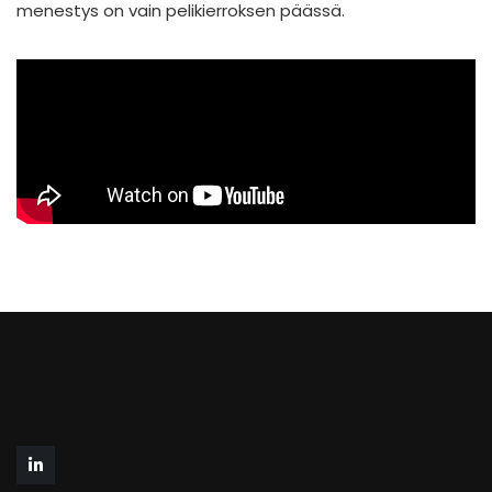
menestys on vain pelikierroksen päässä.