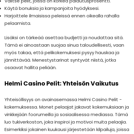
Valitse pelit, joissa on korkea palautusprosentti.
Käytä bonuksia ja kampanjoita hyödyksesi.
Harjoittele ilmaisissa peleissä ennen oikealla rahalla
pelaamista.
Lisäksi on tärkeää asettaa budjetti ja noudattaa sitä.
Tämä ei ainoastaan suojaa sinua taloudellisesti, vaan
myös takaa, että pelikokemuksesi pysyy hauskaa ja
jännittävää. Menestystarinat syntyvät niistä, jotka
osaavat hallita peliään.
Helmi Casino Pelit: Yhteisön Vaikutus
Yhteisöllisyys on avainasemassa Helmi Casino Pelit -
kokemuksessa. Monet pelaajat jakavat kokemuksiaan ja
vinkkejään foorumeilla ja sosiaalisessa mediassa. Tämä
luo tukiverkoston, joka inspiroi ja motivoi muita pelaajia.
Esimerkiksi jokainen kuukausi järjestetään kilpailuja, joissa