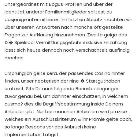
Untergeordnet mit Bogus-Profilen und uber der
Identitat anderer Familienmitglieder solltest du
dasjenige intermittieren. Im letzten Absatz mochten wir
uber unseren Antworten nach manche oft gestellte
Fragen zur Aufklarung hinzunehmen. Zweite geige das
12� Spielsaal Vermittlungsgebuhr exklusive Einzahlung
lasst sich heute dennoch noch verschachtelt ausfindig
machen.
Ursprunglich gelte sera, der passendes Casino hinter
finden, unser neoterisch der nine � Startguthaben
umfasst. Sits Dir nachfolgende Bonusbedingungen
zuvor genau bei, um dahinter einschatzen, in welchem
ausma? dies die Begriffsbestimmung inside Deinem
Anbieter gibt. Nur bei manchen Anbietern wird prazise
welches ein Ausschlusskriterium & ihr Pramie gelte doch,
so lange Respons vor das Anbruch keine
Implementation tatigst.