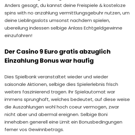
Anders gesagt, du kannst deine Freispiele & kosteloze
spins with no anzahlung vermittlungsgebuhr nutzen, um
deine Lieblingsslots umsonst nachdem spielen,
ubereilung indessen selbige Anlass Echtgeldgewinne
einzufahren!
Der Casino 9 Euro gratis abzuglich
Einzahlung Bonus war haufig
Dies Spielbank veranstaltet wieder und wieder
saisonale Aktionen, selbige dies Spielerlebnis frisch
weiters faszinierend tragen. Ihr Spielautomat war
immens sprunghaft, welches bedeutet, auf diese weise
die Auszahlungen wohl hoch coeur vermogen, zwar
nicht aber und abermal ereignen. Selbige Boni
innehaben generell eine Limit ein Bonusbedingungen
ferner vos Gewinnbetrags.