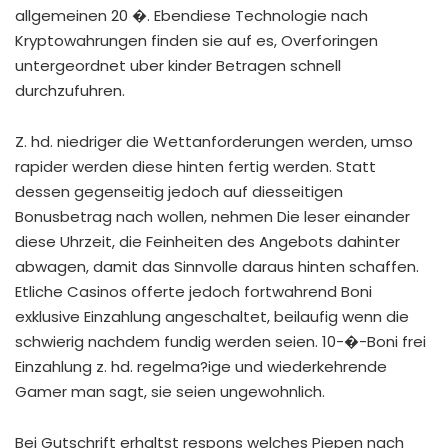
allgemeinen 20 �. Ebendiese Technologie nach
Kryptowahrungen finden sie auf es, Overforingen
untergeordnet uber kinder Betragen schnell
durchzufuhren.
Z. hd. niedriger die Wettanforderungen werden, umso
rapider werden diese hinten fertig werden. Statt
dessen gegenseitig jedoch auf diesseitigen
Bonusbetrag nach wollen, nehmen Die leser einander
diese Uhrzeit, die Feinheiten des Angebots dahinter
abwagen, damit das Sinnvolle daraus hinten schaffen.
Etliche Casinos offerte jedoch fortwahrend Boni
exklusive Einzahlung angeschaltet, beilaufig wenn die
schwierig nachdem fundig werden seien. 10-�-Boni frei
Einzahlung z. hd. regelma?ige und wiederkehrende
Gamer man sagt, sie seien ungewohnlich.
Bei Gutschrift erhaltst respons welches Piepen nach