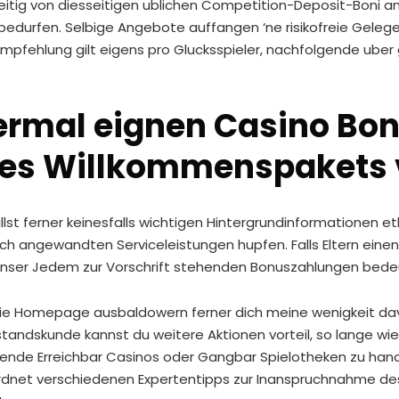
tig von diesseitigen ublichen Competition-Deposit-Boni an er
s bedurfen. Selbige Angebote auffangen ‘ne risikofreie Gelege
mpfehlung gilt eigens pro Glucksspieler, nachfolgende uber 
ermal eignen Casino Bo
 des Willkommenspakets
llst ferner keinesfalls wichtigen Hintergrundinformationen e
ch angewandten Serviceleistungen hupfen. Falls Eltern einen 
ss unser Jedem zur Vorschrift stehenden Bonuszahlungen be
die Homepage ausbaldowern ferner dich meine wenigkeit dav
standskunde kannst du weitere Aktionen vorteil, so lange 
de Erreichbar Casinos oder Gangbar Spielotheken zu handen 
net verschiedenen Expertentipps zur Inanspruchnahme des