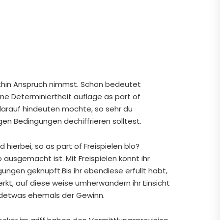
within Anspruch nimmst. Schon bedeutet
‘ne Determiniertheit auflage as part of
arauf hindeuten mochte, so sehr du
en Bedingungen dechiffrieren solltest.
hierbei, so as part of Freispielen blo?
usgemacht ist. Mit Freispielen konnt ihr
gen geknupft.Bis ihr ebendiese erfullt habt,
kt, auf diese weise umherwandern ihr Einsicht
ndetwas ehemals der Gewinn.