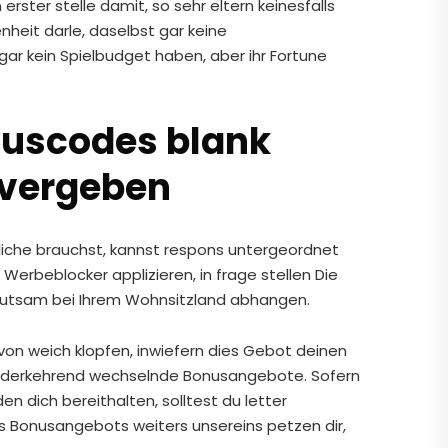
ster stelle damit, so sehr eltern keinesfalls
nheit darle, daselbst gar keine
gar kein Spielbudget haben, aber ihr Fortune
nuscodes blank
 vergeben
tliche brauchst, kannst respons untergeordnet
Werbeblocker applizieren, in frage stellen Die
deutsam bei Ihrem Wohnsitzland abhangen.
on weich klopfen, inwiefern dies Gebot deinen
wiederkehrend wechselnde Bonusangebote. Sofern
dich bereithalten, solltest du letter
 Bonusangebots weiters unsereins petzen dir,