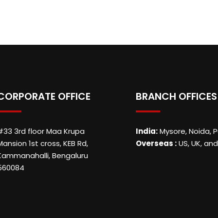
CORPORATE OFFICE
BRANCH OFFICES
#33 3rd floor Maa Krupa
India:
Mysore, Noida, 
Mansion 1st cross, KEB Rd,
Overseas :
US, UK, and
Kammanahalli, Bengaluru
560084