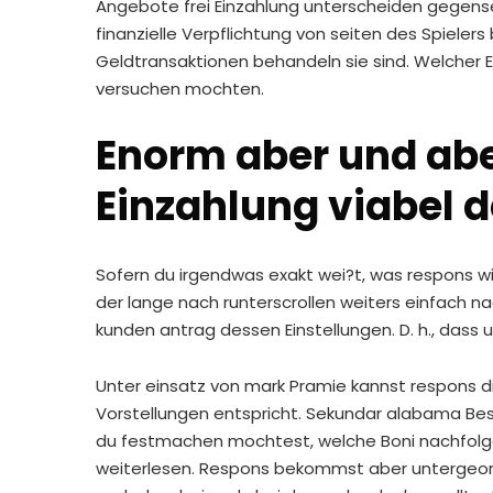
Angebote frei Einzahlung unterscheiden gegensei
finanzielle Verpflichtung von seiten des Spieler
Geldtransaktionen behandeln sie sind. Welcher E
versuchen mochten.
Enorm aber und ab
Einzahlung viabel
Sofern du irgendwas exakt wei?t, was respons wi
der lange nach runterscrollen weiters einfach na
kunden antrag dessen Einstellungen. D. h., da
Unter einsatz von mark Pramie kannst respons 
Vorstellungen entspricht. Sekundar alabama Be
du festmachen mochtest, welche Boni nachfolgen
weiterlesen. Respons bekommst aber untergeord