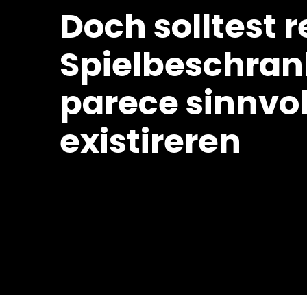
Doch solltest 
Spielbeschran
parece sinnvo
existireren