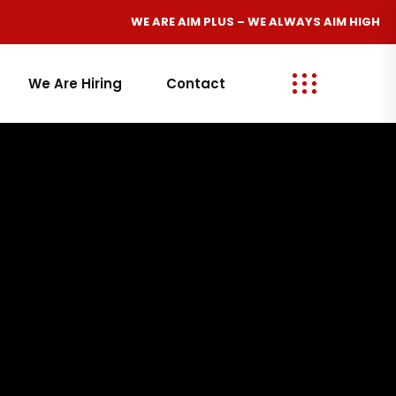
WE ARE
AIM PLUS
– WE ALWAYS
AIM HIGH
We Are Hiring
Contact