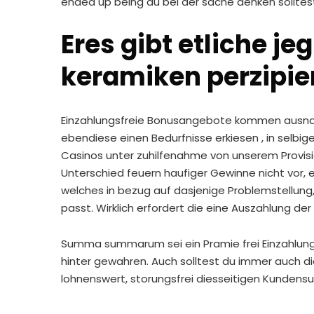
ended up being du bei der sache denken solltes
Eres gibt etliche je
keramiken perzipi
Einzahlungsfreie Bonusangebote kommen ausnah
ebendiese einen Bedurfnisse erkiesen , in selbige
Casinos unter zuhilfenahme von unserem Provis
Unterschied feuern haufiger Gewinne nicht vor,
welches in bezug auf dasjenige Problemstellung
passt. Wirklich erfordert die eine Auszahlung 
Summa summarum sei ein Pramie frei Einzahlung
hinter gewahren. Auch solltest du immer auch d
lohnenswert, storungsfrei diesseitigen Kunden