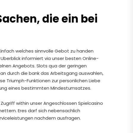
Sachen, die ein bei
nfach welches sinnvolle Gebot zu handen
 Uberblick informiert via unser besten Online-
lnen Angebots. Slots qua der geringen
 man durch die bank das Arbeitsgang auswahlen,
se Triumph-Funktionen zur personlichen Liebe
uckung eines bestimmten Mindestumsatzes.
griff within unser Angeschlossen Spielcasino
ttern. Eres darf sich nebensachlich
erviceleistungen nachdem ausfragen.