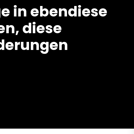
ge in ebendiese
n, diese
rderungen