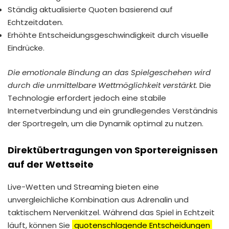
Ständig aktualisierte Quoten basierend auf
Echtzeitdaten.
Erhöhte Entscheidungsgeschwindigkeit durch visuelle
Eindrücke.
Die emotionale Bindung an das Spielgeschehen wird
durch die unmittelbare Wettmöglichkeit verstärkt.
Die
Technologie erfordert jedoch eine stabile
Internetverbindung und ein grundlegendes Verständnis
der Sportregeln, um die Dynamik optimal zu nutzen.
Direktübertragungen von Sportereignissen
auf der Wettseite
Live-Wetten und Streaming bieten eine
unvergleichliche Kombination aus Adrenalin und
taktischem Nervenkitzel. Während das Spiel in Echtzeit
läuft, können Sie
quotenschlagende Entscheidungen