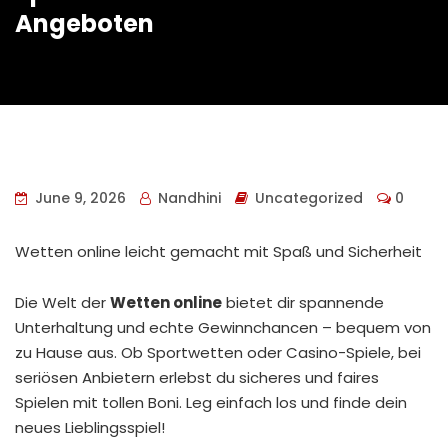
Angeboten
June 9, 2026
Nandhini
Uncategorized
0
Wetten online leicht gemacht mit Spaß und Sicherheit
Die Welt der
Wetten online
bietet dir spannende
Unterhaltung und echte Gewinnchancen – bequem von
zu Hause aus. Ob Sportwetten oder Casino-Spiele, bei
seriösen Anbietern erlebst du sicheres und faires
Spielen mit tollen Boni. Leg einfach los und finde dein
neues Lieblingsspiel!