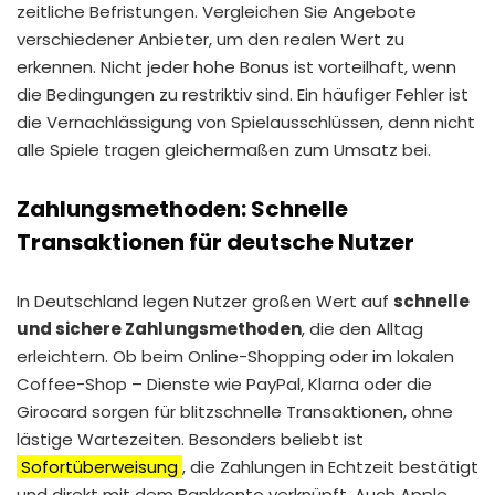
zeitliche Befristungen. Vergleichen Sie Angebote
verschiedener Anbieter, um den realen Wert zu
erkennen. Nicht jeder hohe Bonus ist vorteilhaft, wenn
die Bedingungen zu restriktiv sind. Ein häufiger Fehler ist
die Vernachlässigung von Spielausschlüssen, denn nicht
alle Spiele tragen gleichermaßen zum Umsatz bei.
Zahlungsmethoden: Schnelle
Transaktionen für deutsche Nutzer
In Deutschland legen Nutzer großen Wert auf
schnelle
und sichere Zahlungsmethoden
, die den Alltag
erleichtern. Ob beim Online-Shopping oder im lokalen
Coffee-Shop – Dienste wie PayPal, Klarna oder die
Girocard sorgen für blitzschnelle Transaktionen, ohne
lästige Wartezeiten. Besonders beliebt ist
Sofortüberweisung
, die Zahlungen in Echtzeit bestätigt
und direkt mit dem Bankkonto verknüpft. Auch Apple