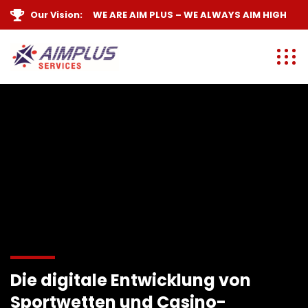
Our Vision:
WE ARE
AIM PLUS
– WE ALWAYS
AIM HIGH
Die digitale Entwicklung von
Sportwetten und Casino-