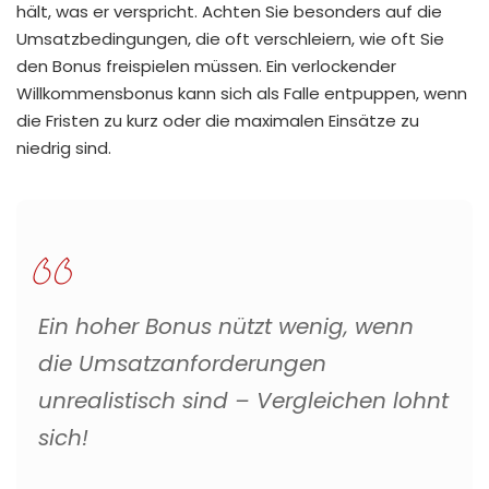
hält, was er verspricht. Achten Sie besonders auf die
Umsatzbedingungen, die oft verschleiern, wie oft Sie
den Bonus freispielen müssen. Ein verlockender
Willkommensbonus kann sich als Falle entpuppen, wenn
die Fristen zu kurz oder die maximalen Einsätze zu
niedrig sind.
Ein hoher Bonus nützt wenig, wenn
die Umsatzanforderungen
unrealistisch sind – Vergleichen lohnt
sich!