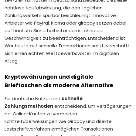
sein Ziel.
Für Nutzer in Deutschland bedeutet dies eine
nahtlose Kaufabwicklung, die den täglichen
Zahlungsverkehr spürbar beschleunigt. Innovative
Anbieter wie PayPal, Klarna oder giropay setzen dabei
auf höchste Sicherheitsstandards, ohne die
Geschwindigkeit zu beeinträchtigen. Entscheidend ist:
Wer heute auf schnelle Transaktionen setzt, verschafft
sich einen echten Wettbewerbsvorteil im digitalen
Alltag.
Kryptowährungen und digitale
Brieftaschen als moderne Alternative
Für deutsche Nutzer sind
schnelle
Zahlungsmethoden
entscheidend, um Verzögerungen
bei Online-Käufen zu vermeiden.
Echtzeitüberweisungen wie Giropay und direkte
Lastschriftverfahren ermöglichen Transaktionen