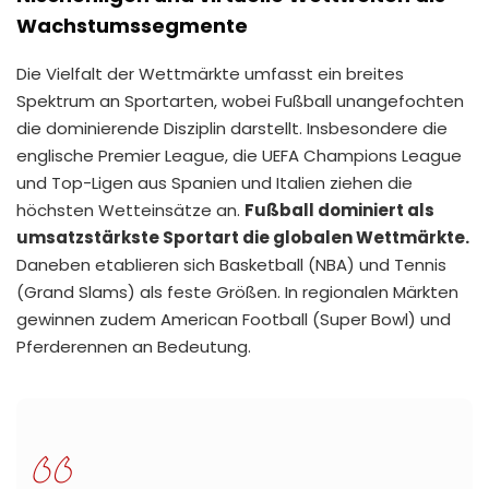
Wachstumssegmente
Die Vielfalt der Wettmärkte umfasst ein breites
Spektrum an Sportarten, wobei Fußball unangefochten
die dominierende Disziplin darstellt. Insbesondere die
englische Premier League, die UEFA Champions League
und Top-Ligen aus Spanien und Italien ziehen die
höchsten Wetteinsätze an.
Fußball dominiert als
umsatzstärkste Sportart die globalen Wettmärkte.
Daneben etablieren sich Basketball (NBA) und Tennis
(Grand Slams) als feste Größen. In regionalen Märkten
gewinnen zudem American Football (Super Bowl) und
Pferderennen an Bedeutung.