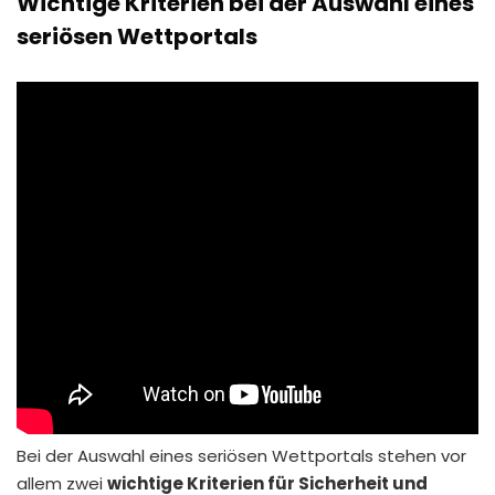
Wichtige Kriterien bei der Auswahl eines
seriösen Wettportals
Bei der Auswahl eines seriösen Wettportals stehen vor
allem zwei
wichtige Kriterien für Sicherheit und