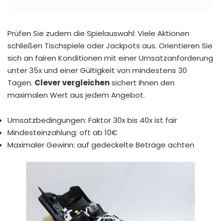
Prüfen Sie zudem die Spielauswahl: Viele Aktionen
schließen Tischspiele oder Jackpots aus. Orientieren Sie
sich an fairen Konditionen mit einer Umsatzanforderung
unter 35x und einer Gültigkeit von mindestens 30
Tagen.
Clever vergleichen
sichert Ihnen den
maximalen Wert aus jedem Angebot.
Umsatzbedingungen: Faktor 30x bis 40x ist fair
Mindesteinzahlung: oft ab 10€
Maximaler Gewinn: auf gedeckelte Beträge achten