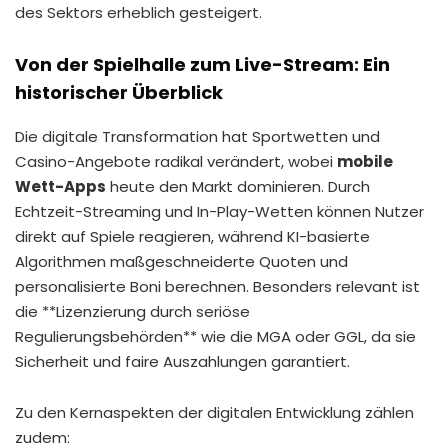
des Sektors erheblich gesteigert.
Von der Spielhalle zum Live-Stream: Ein
historischer Überblick
Die digitale Transformation hat Sportwetten und
Casino-Angebote radikal verändert, wobei
mobile
Wett-Apps
heute den Markt dominieren. Durch
Echtzeit-Streaming und In-Play-Wetten können Nutzer
direkt auf Spiele reagieren, während KI-basierte
Algorithmen maßgeschneiderte Quoten und
personalisierte Boni berechnen. Besonders relevant ist
die **Lizenzierung durch seriöse
Regulierungsbehörden** wie die MGA oder GGL, da sie
Sicherheit und faire Auszahlungen garantiert.
Zu den Kernaspekten der digitalen Entwicklung zählen
zudem: