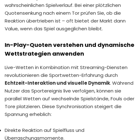
wahrscheinlichen Spielverlauf. Bei einer plötzlichen
Quotensenkung nach einem Tor prüfen Sie, ob die
Reaktion übertrieben ist – oft bietet der Markt dann
Value, wenn das Spiel ausgeglichen bleibt.
In-Play-Quoten verstehen und dynamische
Wettstrategien anwenden
Live-Wetten in Kombination mit Streaming-Diensten
revolutionieren die Sportwetten-Erfahrung durch
Echtzeit-Interaktion und visuelle Dynamik
. Während
Nutzer das Sportereignis live verfolgen, können sie
parallel Wetten auf wechselnde Spielstände, Fouls oder
Tore platzieren. Diese Synchronisation steigert die
Spannung erheblich:
Direkte Reaktion auf Spielfluss und
Überraschungsmomente.