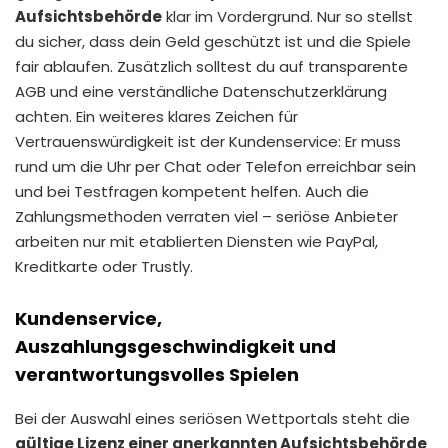
Aufsichtsbehörde
klar im Vordergrund. Nur so stellst
du sicher, dass dein Geld geschützt ist und die Spiele
fair ablaufen. Zusätzlich solltest du auf transparente
AGB und eine verständliche Datenschutzerklärung
achten. Ein weiteres klares Zeichen für
Vertrauenswürdigkeit ist der Kundenservice: Er muss
rund um die Uhr per Chat oder Telefon erreichbar sein
und bei Testfragen kompetent helfen. Auch die
Zahlungsmethoden verraten viel – seriöse Anbieter
arbeiten nur mit etablierten Diensten wie PayPal,
Kreditkarte oder Trustly.
Kundenservice,
Auszahlungsgeschwindigkeit und
verantwortungsvolles Spielen
Bei der Auswahl eines seriösen Wettportals steht die
gültige Lizenz einer anerkannten Aufsichtsbehörde