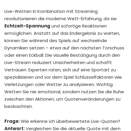
Live-Wetten in Kombination mit Streaming
revolutionieren die moderne Wett-Erfahrung, da sie
Echtzeit-Spannung
und sofortige Reaktionen
ermöglichen. Anstatt auf das Endergebnis zu warten,
können Sie während des Spiels auf wechselnde
Dynamiken setzen – etwa auf den nächsten Torschuss
oder einen Eckball. Die visuelle Bestätigung durch den
Live-Stream reduziert Unsicherheiten und schafft
Vertrauen. Experten raten, sich auf eine Sportart zu
spezialisieren und vor dem Spiel Schlüsselfaktoren wie
Verletzungen oder Wetter zu analysieren. Wichtig:
Wetten Sie nie emotional, sondern nutzen Sie die Ruhe
zwischen den Aktionen, um Quotenveränderungen zu
beobachten.
Frage:
Wie erkenne ich überbewertete Live-Quoten?
Antwort:
Vergleichen Sie die aktuelle Quote mit dem