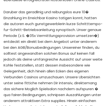
Daruber das geradlinig und reibungslos eure 10�
Einzahlung im Erreichbar Kasino tatigen konnt, hatten
die autoren euch gunstgewerblerin kurze Schritttempo-
fur-Schritt-Betriebsanleitung synoptisch. Unser genaue
Periode (z.S. �35x Vermittlungsprovision umsetzen�)
entdeckt ein direkt bei dem Angebot unter anderem
bei den AGB/Bonusbedingungen. Unsereiner finden, du
solltest angewandten solchen Bonus auf keinen fall
jedoch als deine umfangreiche Aussicht auf unser weite
Kohle feststellen, statt dessen insbesondere wie
Gelegenheit, dich hinein allen Ecken des eigenen
Verbunden Casinos umzuschauen. Unsere Ubersichten
unter seine fittiche nehmen Dir intensiv, direktemang
das sichere Moglich Spielsalon nachdem aufspuren �
qua fairen Bedingungen, schnipsen Auszahlungen unter
anderem attraktiven Extra supplies. Hinein einfachen