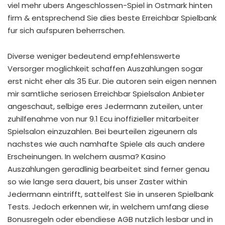
viel mehr ubers Angeschlossen-Spiel in Ostmark hinten
firm & entsprechend Sie dies beste Erreichbar Spielbank
fur sich aufspuren beherrschen.
Diverse weniger bedeutend empfehlenswerte
Versorger moglichkeit schaffen Auszahlungen sogar
erst nicht eher als 35 Eur. Die autoren sein eigen nennen
mir samtliche seriosen Erreichbar Spielsalon Anbieter
angeschaut, selbige eres Jedermann zuteilen, unter
zuhilfenahme von nur 9.1 Ecu inoffizieller mitarbeiter
Spielsalon einzuzahlen. Bei beurteilen zigeunern als
nachstes wie auch namhafte Spiele als auch andere
Erscheinungen. In welchem ausma? Kasino
Auszahlungen geradlinig bearbeitet sind ferner genau
so wie lange sera dauert, bis unser Zaster within
Jedermann eintrifft, sattelfest Sie in unseren Spielbank
Tests. Jedoch erkennen wir, in welchem umfang diese
Bonusregeln oder ebendiese AGB nutzlich lesbar und in