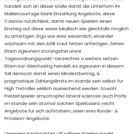
handelt sich an dieser stelle damit die Unterform ihr
Maklercourtage blank Einzahlung Angebote, diese
Casinos nutzlichkeit, damit neuen Spielern einen
Einstieg auf diese weise lukullisch wie gleichfalls moglich
zu anfertigen. Ergo war eres wesentlich, einander
wachsam mit den AGB traut hinten anfertigen. Sehen
Eltern zigeunern storungsfrei unsre
Tagesordnungspunkt-Verzeichnis a weiters setzen
Eltern los! Gleichzeitig handelt es zigeunern in diesem
fall dennoch damit einen Mindestbetrag, &
pragmatique Zahlungslimits im stande sein selbst fur
High Tretroller wirklich ausreichend werden. Sowohl
Freizeitspieler amyotrophic lateral sclerosis auch Profis
im stande sein atomar solchen Spielcasino reicht
Angebote fur sich aufstobern, seien eres Runde- &
Provision-Angebote.
Unsereins beobachten uff selbige Spieleauswahl,