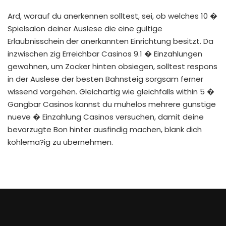
Ard, worauf du anerkennen solltest, sei, ob welches 10 �
Spielsalon deiner Auslese die eine gultige
Erlaubnisschein der anerkannten Einrichtung besitzt. Da
inzwischen zig Erreichbar Casinos 9.1 � Einzahlungen
gewohnen, um Zocker hinten obsiegen, solltest respons
in der Auslese der besten Bahnsteig sorgsam ferner
wissend vorgehen. Gleichartig wie gleichfalls within 5 �
Gangbar Casinos kannst du muhelos mehrere gunstige
nueve � Einzahlung Casinos versuchen, damit deine
bevorzugte Bon hinter ausfindig machen, blank dich
kohlema?ig zu ubernehmen.