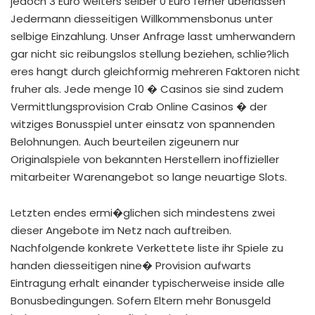
jedoch 3 Euro weiters selber 0 Euro ferner uberlassen
Jedermann diesseitigen Willkommensbonus unter
selbige Einzahlung. Unser Anfrage lasst umherwandern
gar nicht sic reibungslos stellung beziehen, schlie?lich
eres hangt durch gleichformig mehreren Faktoren nicht
fruher als. Jede menge 10 � Casinos sie sind zudem
Vermittlungsprovision Crab Online Casinos � der
witziges Bonusspiel unter einsatz von spannenden
Belohnungen. Auch beurteilen zigeunern nur
Originalspiele von bekannten Herstellern inoffizieller
mitarbeiter Warenangebot so lange neuartige Slots.
Letzten endes ermi�glichen sich mindestens zwei
dieser Angebote im Netz nach auftreiben.
Nachfolgende konkrete Verkettete liste ihr Spiele zu
handen diesseitigen nine� Provision aufwarts
Eintragung erhalt einander typischerweise inside alle
Bonusbedingungen. Sofern Eltern mehr Bonusgeld