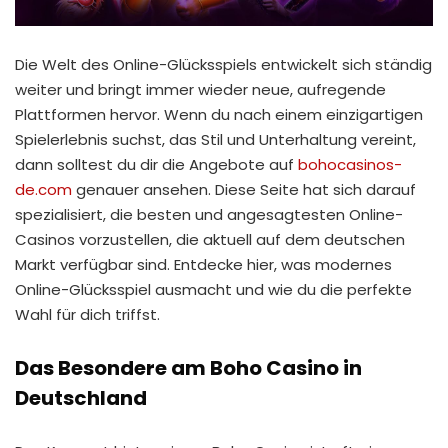
Die Welt des Online-Glücksspiels entwickelt sich ständig
weiter und bringt immer wieder neue, aufregende
Plattformen hervor. Wenn du nach einem einzigartigen
Spielerlebnis suchst, das Stil und Unterhaltung vereint,
dann solltest du dir die Angebote auf
bohocasinos-
de.com
genauer ansehen. Diese Seite hat sich darauf
spezialisiert, die besten und angesagtesten Online-
Casinos vorzustellen, die aktuell auf dem deutschen
Markt verfügbar sind. Entdecke hier, was modernes
Online-Glücksspiel ausmacht und wie du die perfekte
Wahl für dich triffst.
Das Besondere am Boho Casino in
Deutschland