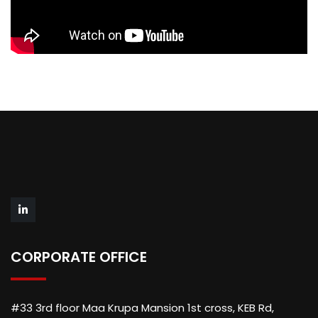
CORPORATE OFFICE
#33 3rd floor Maa Krupa Mansion 1st cross, KEB Rd,