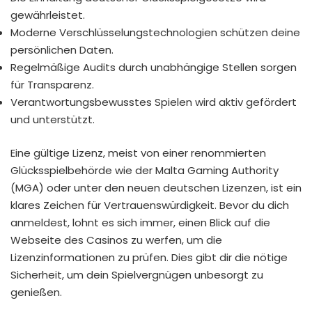
gewährleistet.
Moderne Verschlüsselungstechnologien schützen deine
persönlichen Daten.
Regelmäßige Audits durch unabhängige Stellen sorgen
für Transparenz.
Verantwortungsbewusstes Spielen wird aktiv gefördert
und unterstützt.
Eine gültige Lizenz, meist von einer renommierten
Glücksspielbehörde wie der Malta Gaming Authority
(MGA) oder unter den neuen deutschen Lizenzen, ist ein
klares Zeichen für Vertrauenswürdigkeit. Bevor du dich
anmeldest, lohnt es sich immer, einen Blick auf die
Webseite des Casinos zu werfen, um die
Lizenzinformationen zu prüfen. Dies gibt dir die nötige
Sicherheit, um dein Spielvergnügen unbesorgt zu
genießen.