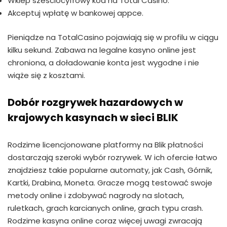
Wklep sześciocyfrowy kod na Total Casino.
Akceptuj wpłatę w bankowej appce.
Pieniądze na TotalCasino pojawiają się w profilu w ciągu
kilku sekund. Zabawa na legalne kasyno online jest
chroniona, a doładowanie konta jest wygodne i nie
wiąże się z kosztami.
Dobór rozgrywek hazardowych w
krajowych kasynach w sieci BLIK
Rodzime licencjonowane platformy na Blik płatności
dostarczają szeroki wybór rozrywek. W ich ofercie łatwo
znajdziesz takie popularne automaty, jak Cash, Górnik,
Kartki, Drabina, Moneta. Gracze mogą testować swoje
metody online i zdobywać nagrody na slotach,
ruletkach, grach karcianych online, grach typu crash.
Rodzime kasyna online coraz więcej uwagi zwracają