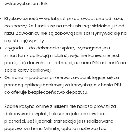
wykorzystaniem Blik:
Błyskawiczność — wpłaty są przeprowadzane od razu,
co znaczy, że fundusze na rachunku są widzialne już od
razu. Zawodnicy nie są zobowiązani zatrzymywać się na
rejestrację wpłaty.
Wygoda — do dokonania wpłaty wymagana jest
smartfon z aplikacją mobilną, więc nie konieczne jest
pamiętać danych do płatności, numeru PIN ani nosić na
sobie karty bankowej.
Ochrona — podczas przelewu zawodnik loguje się za
pomocą aplikacji bankowej za korzystając z hasła PIN,
co oferuje bezpieczeństwo depozytu.
Żadne kasyno online z Blikiem nie nalicza prowizji za
dokonywanie wpłat, tak samo jak sam system
płatności. Jeśli jednak transakcja jest realizowana
poprzez systemu MiFinity, opłata może zostać