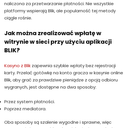
naliczona za przetwarzanie płatności. Nie wszystkie
platformy wspierają Blik, ale popularność tej metody
ciągle rośnie.
Jak można zrealizować wpłatę w
witrynie w sieci przy użyciu aplikacji
BLIK?
Kasyno z Blik
zapewnia szybkie wpłaty bez rejestracji
karty. Przelać gotówkę na konto gracza w kasynie online
Blik, aby grać za prawdziwe pieniądze z opcją odbioru
wygranych, jest dostępne na dwa sposoby:
Przez system płatności.
Poprzez mediatora.
Oba sposoby są szalenie wygodne i sprawne, więc