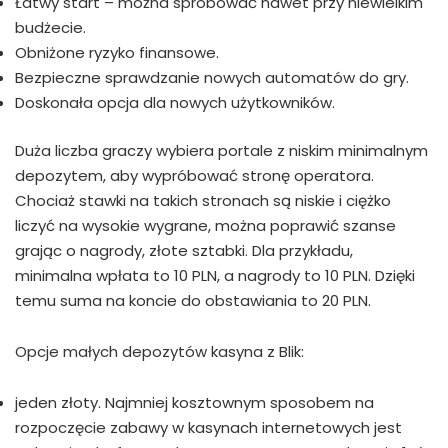
Łatwy start – można spróbować nawet przy niewielkim
budżecie.
Obniżone ryzyko finansowe.
Bezpieczne sprawdzanie nowych automatów do gry.
Doskonała opcja dla nowych użytkowników.
Duża liczba graczy wybiera portale z niskim minimalnym
depozytem, aby wypróbować stronę operatora.
Chociaż stawki na takich stronach są niskie i ciężko
liczyć na wysokie wygrane, można poprawić szanse
grając o nagrody, złote sztabki. Dla przykładu,
minimalna wpłata to 10 PLN, a nagrody to 10 PLN. Dzięki
temu suma na koncie do obstawiania to 20 PLN.
Opcje małych depozytów kasyna z Blik:
jeden złoty. Najmniej kosztownym sposobem na
rozpoczęcie zabawy w kasynach internetowych jest