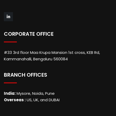
CORPORATE OFFICE
#33 3rd floor Maa Krupa Mansion 1st cross, KEB Rd,
Kammanahalli, Bengaluru 560084
BRANCH OFFICES
India:
Mysore, Noida, Pune
Overseas :
US, UK, and DUBAI