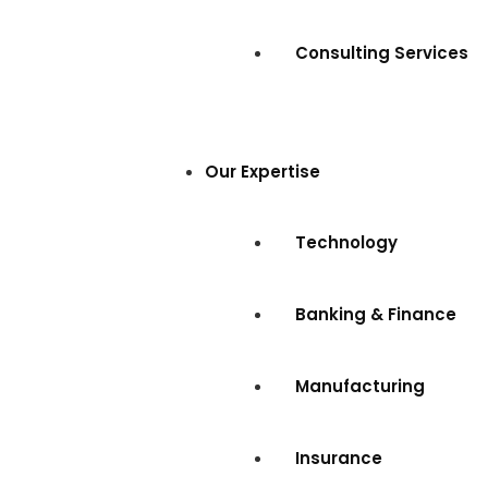
Consulting Services
Our Expertise
Technology
Banking & Finance
Manufacturing
Insurance