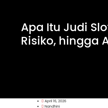
Apa Itu Judi Slo
Risiko, hingg
April 16, 2026
Nandhini