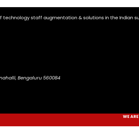
of technology staff augmentation & solutions in the Indian s
nahalli, Bengaluru 560084
WE ARE
AIM P