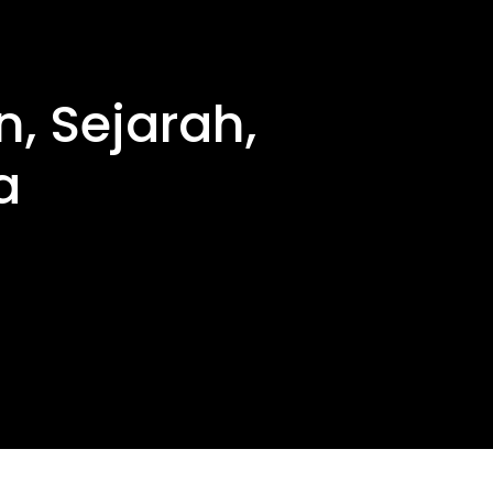
n, Sejarah,
a