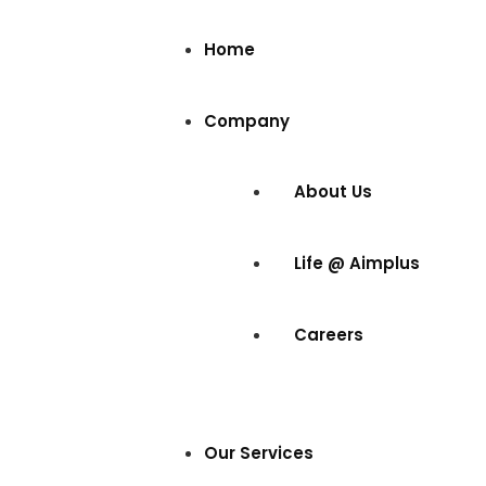
Home
Company
About Us
Life @ Aimplus
Careers
Our Services