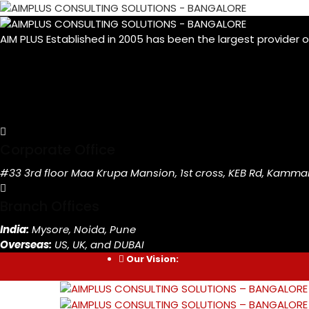
AIM PLUS Established in 2005 has been the largest provider 
Corporate Office
#33 3rd floor Maa Krupa Mansion, 1st cross, KEB Rd, Kamma
Branch Offices
India:
Mysore, Noida, Pune
Overseas:
US, UK, and DUBAI
Our Vision: