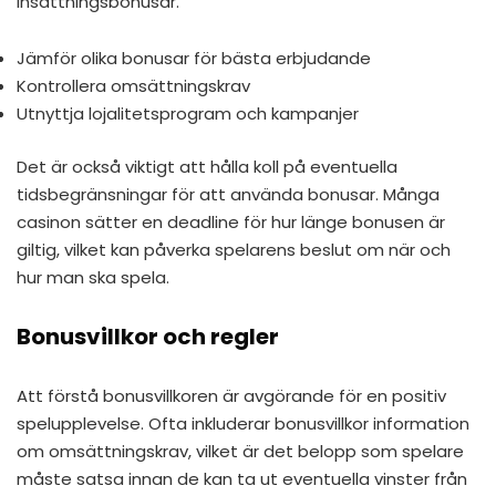
insättningsbonusar.
Jämför olika bonusar för bästa erbjudande
Kontrollera omsättningskrav
Utnyttja lojalitetsprogram och kampanjer
Det är också viktigt att hålla koll på eventuella
tidsbegränsningar för att använda bonusar. Många
casinon sätter en deadline för hur länge bonusen är
giltig, vilket kan påverka spelarens beslut om när och
hur man ska spela.
Bonusvillkor och regler
Att förstå bonusvillkoren är avgörande för en positiv
spelupplevelse. Ofta inkluderar bonusvillkor information
om omsättningskrav, vilket är det belopp som spelare
måste satsa innan de kan ta ut eventuella vinster från