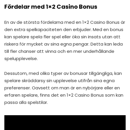
Fördelar med 1×2 Casino Bonus
En av de största fördelarna med en 1×2 Casino Bonus är
den extra spelkapaciteten den erbjuder. Med en bonus
kan spelare spela fler spel eller öka sin insats utan att
riskera för mycket av sina egna pengar. Detta kan leda
till fler chanser att vinna och en mer underhållande
spelupplevelse.
Dessutom, med olika typer av bonusar tillgängliga, kan
spelare skräddarsy sin upplevelse utifrån sina egna
preferenser. Oavsett om man är en nybörjare eller en
erfaren spelare, finns det en 1×2 Casino Bonus som kan
passa alla spelstilar.