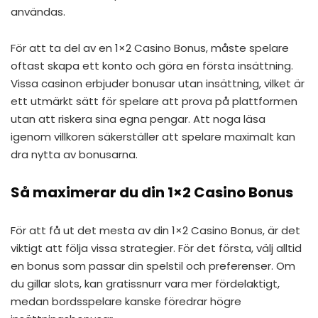
användas.
För att ta del av en 1×2 Casino Bonus, måste spelare
oftast skapa ett konto och göra en första insättning.
Vissa casinon erbjuder bonusar utan insättning, vilket är
ett utmärkt sätt för spelare att prova på plattformen
utan att riskera sina egna pengar. Att noga läsa
igenom villkoren säkerställer att spelare maximalt kan
dra nytta av bonusarna.
Så maximerar du din 1×2 Casino Bonus
För att få ut det mesta av din 1×2 Casino Bonus, är det
viktigt att följa vissa strategier. För det första, välj alltid
en bonus som passar din spelstil och preferenser. Om
du gillar slots, kan gratissnurr vara mer fördelaktigt,
medan bordsspelare kanske föredrar högre