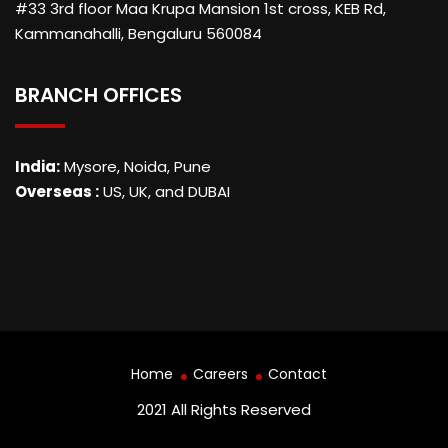
#33 3rd floor Maa Krupa Mansion 1st cross, KEB Rd,
Kammanahalli, Bengaluru 560084
BRANCH OFFICES
India:
Mysore, Noida, Pune
Overseas :
US, UK, and DUBAI
Home
Careers
Contact
2021 All Rights Reserved