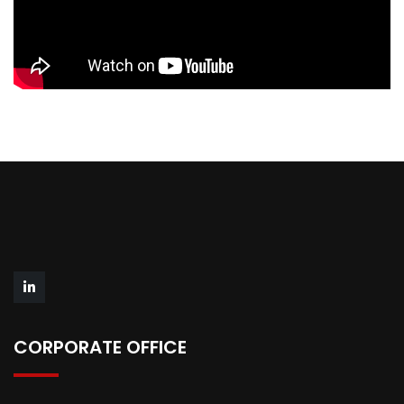
CORPORATE OFFICE