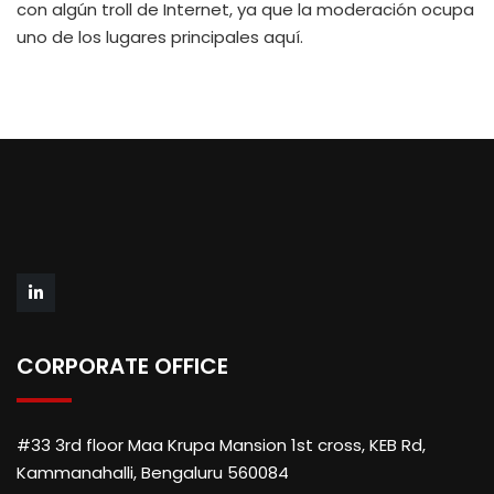
con algún troll de Internet, ya que la moderación ocupa
uno de los lugares principales aquí.
CORPORATE OFFICE
#33 3rd floor Maa Krupa Mansion 1st cross, KEB Rd,
Kammanahalli, Bengaluru 560084