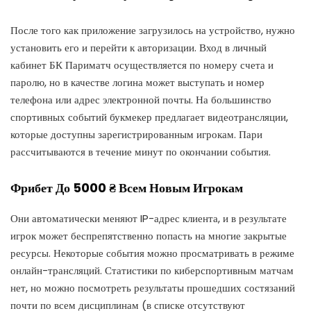
После того как приложение загрузилось на устройство, нужно
установить его и перейти к авторизации. Вход в личный
кабинет БК Париматч осуществляется по номеру счета и
паролю, но в качестве логина может выступать и номер
телефона или адрес электронной почты. На большинство
спортивных событий букмекер предлагает видеотрансляции,
которые доступны зарегистрированным игрокам. Пари
рассчитываются в течение минут по окончании события.
Фрибет До 5000 ₴ Всем Новым Игрокам
Они автоматически меняют IP-адрес клиента, и в результате
игрок может беспрепятственно попасть на многие закрытые
ресурсы. Некоторые события можно просматривать в режиме
онлайн-трансляций. Статистики по киберспортивным матчам
нет, но можно посмотреть результаты прошедших состязаний
почти по всем дисциплинам (в списке отсутствуют