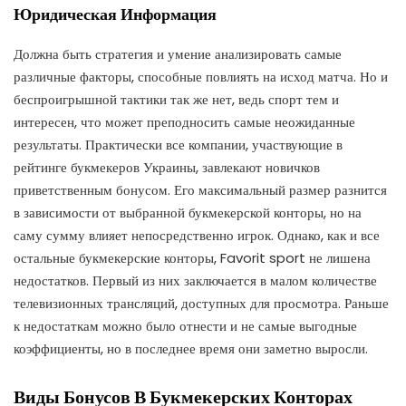
Юридическая Информация
Должна быть стратегия и умение анализировать самые
различные факторы, способные повлиять на исход матча. Но и
беспроигрышной тактики так же нет, ведь спорт тем и
интересен, что может преподносить самые неожиданные
результаты. Практически все компании, участвующие в
рейтинге букмекеров Украины, завлекают новичков
приветственным бонусом. Его максимальный размер разнится
в зависимости от выбранной букмекерской конторы, но на
саму сумму влияет непосредственно игрок. Однако, как и все
остальные букмекерские конторы, Favorit sport не лишена
недостатков. Первый из них заключается в малом количестве
телевизионных трансляций, доступных для просмотра. Раньше
к недостаткам можно было отнести и не самые выгодные
коэффициенты, но в последнее время они заметно выросли.
Виды Бонусов В Букмекерских Конторах