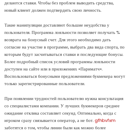
делаются ставки. Чтобы без проблем выводить средства,
новый клиент должен подтвердить свою личность.
Такие манипуляции доставляют большие неудобства у
пользователя. Программа лояльности позволяет получать %
возврата на бонусный счет. Для этого необходимо дать
согласие на участие в программе, выбрать два вида спорта, по
которым будут засчитываться ставки и последующие бонусы.
Более подробный список условий программы лояльности
доступен на сайте или в приложениях «Париматч».
Воспользоваться бонусными предложениями букмекера могут
только зарегистрированные пользователи.
При появлении трудностей пользователю нужна консультация
со специалистами компании. У лучших букмекеров среднее
ожидание отклика составляет секунд. Оптимально, когда с
игроком сразу связывается оператор, а не бот.
gfhbvfxm
заботятся о том, чтобы линии были как можно более