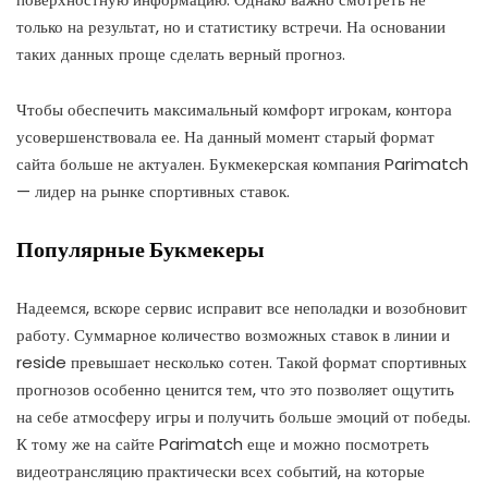
только на результат, но и статистику встречи. На основании
таких данных проще сделать верный прогноз.
Чтобы обеспечить максимальный комфорт игрокам, контора
усовершенствовала ее. На данный момент старый формат
сайта больше не актуален. Букмекерская компания Parimatch
— лидер на рынке спортивных ставок.
Популярные Букмекеры
Надеемся, вскоре сервис исправит все неполадки и возобновит
работу. Суммарное количество возможных ставок в линии и
reside превышает несколько сотен. Такой формат спортивных
прогнозов особенно ценится тем, что это позволяет ощутить
на себе атмосферу игры и получить больше эмоций от победы.
К тому же на сайте Parimatch еще и можно посмотреть
видеотрансляцию практически всех событий, на которые