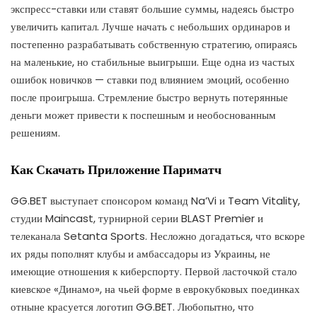
экспресс-ставки или ставят большие суммы, надеясь быстро
увеличить капитал. Лучше начать с небольших ординаров и
постепенно разрабатывать собственную стратегию, опираясь
на маленькие, но стабильные выигрыши. Еще одна из частых
ошибок новичков — ставки под влиянием эмоций, особенно
после проигрыша. Стремление быстро вернуть потерянные
деньги может привести к поспешным и необоснованным
решениям.
Как Скачать Приложение Париматч
GG.BET выступает спонсором команд Na’Vi и Team Vitality,
студии Maincast, турнирной серии BLAST Premier и
телеканала Setanta Sports. Несложно догадаться, что вскоре
их ряды пополнят клубы и амбассадоры из Украины, не
имеющие отношения к киберспорту. Первой ласточкой стало
киевское «Динамо», на чьей форме в еврокубковых поединках
отныне красуется логотип GG.BET. Любопытно, что