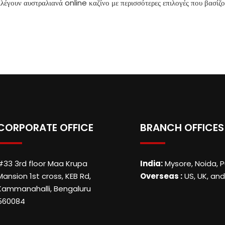
ιλέγουν αυστραλιανά online καζίνο με περισσότερες επιλογές που βασίζο
CORPORATE OFFICE
BRANCH OFFICES
#33 3rd floor Maa Krupa
India:
Mysore, Noida, 
Mansion 1st cross, KEB Rd,
Overseas :
US, UK, and
Kammanahalli, Bengaluru
560084