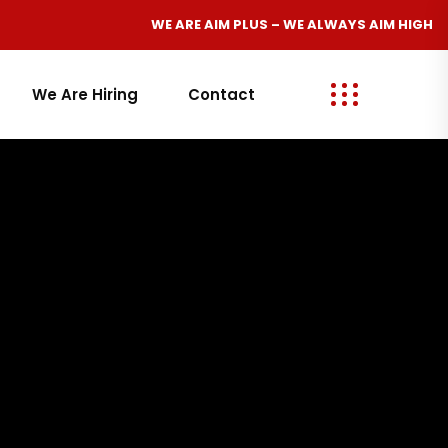
WE ARE
AIM PLUS
– WE ALWAYS
AIM HIGH
We Are Hiring
Contact