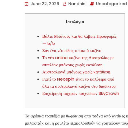
June 22, 2026
Nandhini
Uncategorized
Ιστολόγια
Βάλτε Μπόνους και θα λάβετε Προσφορές
— 5/5
Σαν ένα νέο είδος τοπικού καζίνο
Το νέο online καζίνο της Αυστραλίας με
επιπλέον μπόνους χωρίς κατάθεση
Αυστραλιανά μπόνους χωρίς κατάθεση
Γιατί το Neospin είναι το καλύτερο από
όλα τα αυστραλιανά καζίνο στο διαδίκτυο;
Επιχείρηση τυχερών παιχνιδιών SkyCrown
Τα φρέσκα τραπέζια με θωράκιση από τσόχα από αντίκες κ
μπλακτζάκ και η ρουλέτα εξακολουθούν να γοητεύουν τους 