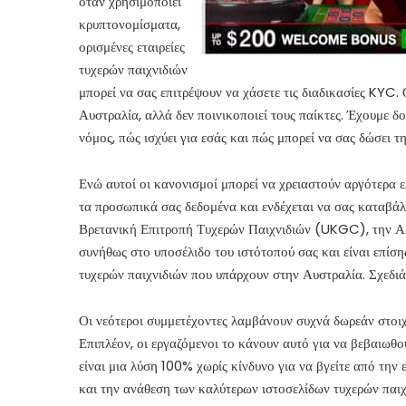
όταν χρησιμοποιεί
κρυπτονομίσματα,
ορισμένες εταιρείες
τυχερών παιχνιδιών
μπορεί να σας επιτρέψουν να χάσετε τις διαδικασίες KYC.
Αυστραλία, αλλά δεν ποινικοποιεί τους παίκτες. Έχουμε δ
νόμος, πώς ισχύει για εσάς και πώς μπορεί να σας δώσει τ
Ενώ αυτοί οι κανονισμοί μπορεί να χρειαστούν αργότε
τα προσωπικά σας δεδομένα και ενδέχεται να σας καταβάλο
Βρετανική Επιτροπή Τυχερών Παιχνιδιών (UKGC), την Αρ
συνήθως στο υποσέλιδο του ιστότοπού σας και είναι επίση
τυχερών παιχνιδιών που υπάρχουν στην Αυστραλία. Σχεδιά
Οι νεότεροι συμμετέχοντες λαμβάνουν συχνά δωρεάν στοιχ
Επιπλέον, οι εργαζόμενοι το κάνουν αυτό για να βεβαιωθού
είναι μια λύση 100% χωρίς κίνδυνο για να βγείτε από τη
και την ανάθεση των καλύτερων ιστοσελίδων τυχερών παιχν