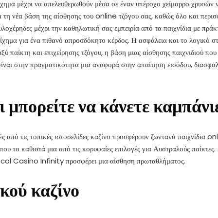
τοίχημα μέχρι να απελευθερωθούν μέσα σε έναν υπέροχο χείμαρρο χρυσών
α τη νέα βάση της αίσθησης του online τζόγου σας, καθώς όλο και περι
υλοχέρηδες μέχρι την καθηλωτική σας εμπειρία από τα παιχνίδια με πρά
ίχημα για ένα πιθανό απροσδόκητο κέρδος. Η ασφάλεια και το λογικό στοί
ξύ παίκτη και επιχείρησης τζόγου, η βάση μιας αίσθησης παιχνιδιού που 
ίναι στην πραγματικότητα μια αναφορά στην απαίτηση εισόδου, διασφαλί
 μπορείτε να κάνετε καμπάν
λές από τις τοπικές ιστοσελίδες καζίνο προσφέρουν ζωντανά παιχνίδια o
που το καθιστά μια από τις κορυφαίες επιλογές για Αυστραλούς παίκτες
ο Local Casino Infinity προσφέρει μια αίσθηση πρωταθλήματος.
ικού καζίνο