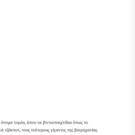
 όνομα τομέα, όπου τα βιντεοπαιχνίδια όπως το
ά τζάκποτ, τους νεότερους γίγαντες της βιομηχανίας